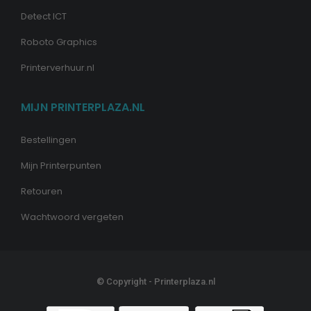
Detect ICT
Roboto Graphics
Printerverhuur.nl
MIJN PRINTERPLAZA.NL
Bestellingen
Mijn Printerpunten
Retouren
Wachtwoord vergeten
© Copyright - Printerplaza.nl