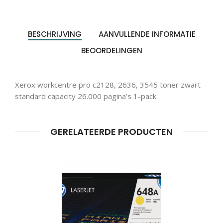
BESCHRIJVING
AANVULLENDE INFORMATIE
BEOORDELINGEN
Xerox workcentre pro c2128, 2636, 3545 toner zwart
Producten
standard capacity 26.000 pagina’s 1-pack
ZOEKEN
zoeken
GERELATEERDE PRODUCTEN