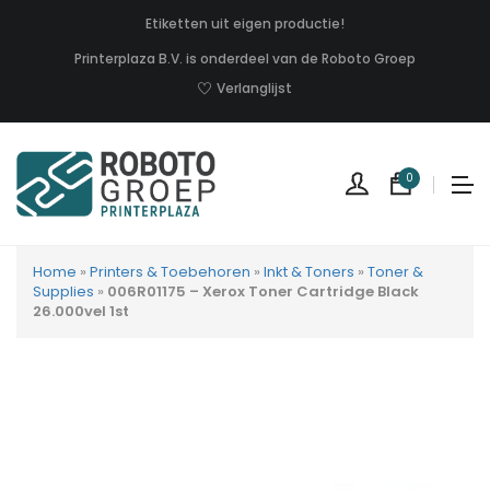
Etiketten uit eigen productie!
Printerplaza B.V. is onderdeel van de Roboto Groep
Verlanglijst
0
Home
»
Printers & Toebehoren
»
Inkt & Toners
»
Toner &
Supplies
»
006R01175 – Xerox Toner Cartridge Black
26.000vel 1st
Geen
produc
in
uw
winkel