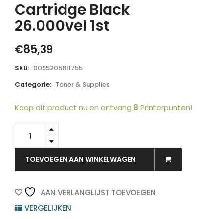
Cartridge Black
26.000vel 1st
€
85,39
SKU:
0095205611755
Categorie:
Toner & Supplies
Koop dit product nu en ontvang
8
Printerpunten!
006R01175
-
Xerox
Toner
TOEVOEGEN AAN WINKELWAGEN
Cartridge
Black
26.000vel
AAN VERLANGLIJST TOEVOEGEN
1st
VERGELIJKEN
quantity