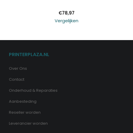
€
78,97
Vergelijken
PRINTERPLAZA.NL
Over Ons
Contact
Onderhoud & Reparaties
Aanbesteding
Reseller worden
Leverancier worden