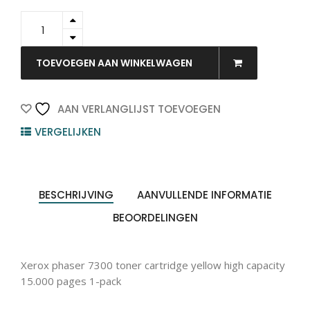
016197900
-
Xerox
Toner
TOEVOEGEN AAN WINKELWAGEN
Cartridge
Yellow
15.000vel
AAN VERLANGLIJST TOEVOEGEN
1st
VERGELIJKEN
quantity
BESCHRIJVING
AANVULLENDE INFORMATIE
BEOORDELINGEN
Xerox phaser 7300 toner cartridge yellow high capacity
15.000 pages 1-pack