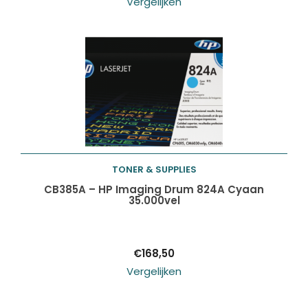
Vergelijken
TONER & SUPPLIES
Toevoegen aan
CB385A – HP Imaging Drum 824A Cyaan
35.000vel
winkelwagen
€
168,50
Vergelijken