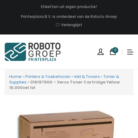
Etiketten uit eigen productie!
Printerplaza B.V. is onderdeel van de Roboto Groep
Verlanglijst
0
Home
»
Printers & Toebehoren
»
Inkt & Toners
»
Toner &
Supplies
»
016197900 – Xerox Toner Cartridge Yellow
15.000vel 1st
Geen
produc
in
uw
winkel