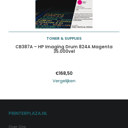
TONER & SUPPLIES
Toevoegen aan
CB387A – HP Imaging Drum 824A Magenta
35.000vel
winkelwagen
€
168,50
Vergelijken
PRINTERPLAZA.NL
Over Ons