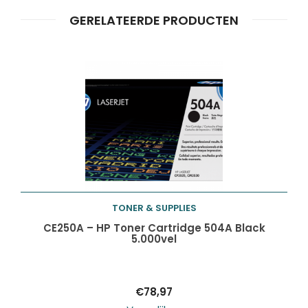
Producten
GERELATEERDE PRODUCTEN
ZOEKEN
zoeken
TONER & SUPPLIES
Toevoegen aan
CE250A – HP Toner Cartridge 504A Black
5.000vel
winkelwagen
€
78,97