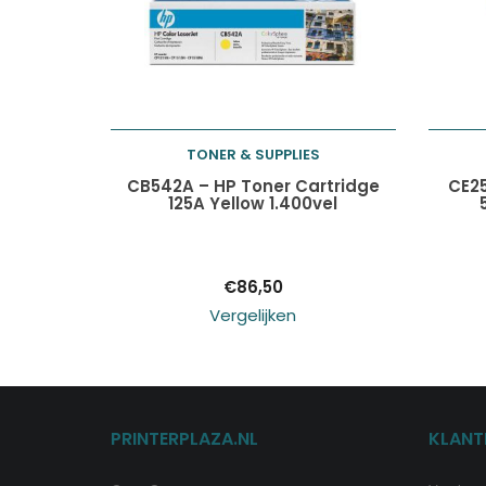
TONER & SUPPLIES
Toevoegen aan
CB542A – HP Toner Cartridge
CE25
125A Yellow 1.400vel
winkelwagen
€
86,50
Vergelijken
PRINTERPLAZA.NL
KLANT