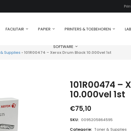
Pri
FACILITAIR
PAPIER
PRINTERS & TOEBEHOREN
LAB
SOFTWARE
 & Supplies
»
101R00474 – Xerox Drum Black 10.000vel 1st
101R00474 – 
10.000vel 1st
€
75,10
SKU:
0095205864595
Categorie:
Toner & Supplies