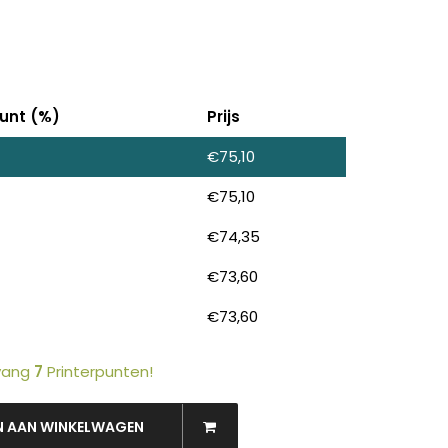
unt (%)
Prijs
€
75,10
€
75,10
OEKEN
€
74,35
€
73,60
€
73,60
tvang
7
Printerpunten!
N AAN WINKELWAGEN