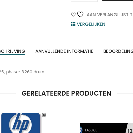
Xerox
Drum
Black
AAN VERLANGLIJST 
10.000vel
VERGELIJKEN
1st
quantity
SCHRIJVING
AANVULLENDE INFORMATIE
BEOORDELIN
25, phaser 3260 drum
GERELATEERDE PRODUCTEN