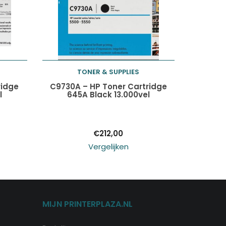
TONER & SUPPLIES
Toevoegen aan
ridge
C9730A – HP Toner Cartridge
l
645A Black 13.000vel
winkelwagen
€
212,00
Vergelijken
MIJN PRINTERPLAZA.NL