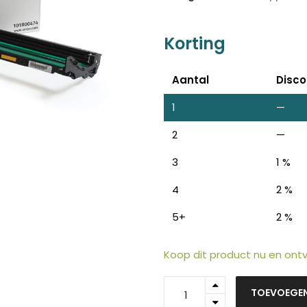
Korting
Aantal
Disco
1
—
2
—
ten
Z
n
3
1 %
4
2 %
5+
2 %
Koop dit product nu en on
101R00474
TOEVOEGE
-