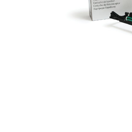
Produc
zoeke