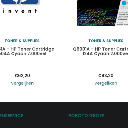
TONER & SUPPLIES
TONER & SUPPLIES
Toevoegen aan
Toevoegen aan
1A – HP Toner Cartridge
Q6001A – HP Toner Cart
504A Cyaan 7.000vel
124A Cyaan 2.000ve
winkelwagen
winkelwagen
€
62,20
€
83,20
Vergelijken
Vergelijken
ENSERVICE
ROBOTO GROEP