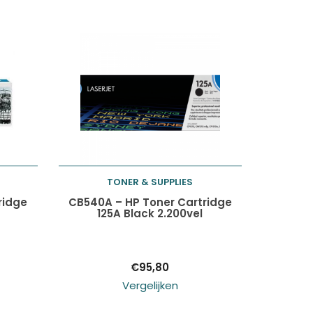
TONER & SUPPLIES
Toevoegen aan
ridge
CB540A – HP Toner Cartridge
125A Black 2.200vel
winkelwagen
€
95,80
Vergelijken