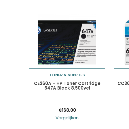
TONER & SUPPLIES
Toevoegen aan
CE260A – HP Toner Cartridge
CC36
647A Black 8.500vel
winkelwagen
€
168,00
Vergelijken