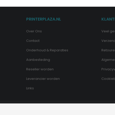
PRINTERPLAZA.NL
KLANT
Over Ons
Veel ge
Contact
Verzen
Onderhoud & Reparaties
Retoure
Aanbesteding
Algeme
Reseller worden
Privacyv
Leverancier worden
Cookieb
Links
© Copyright - Printerplaza.nl