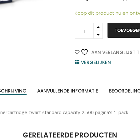
Koop dit product nu en on
106R01281
TOEVOEGE
ten
-
Z
n
Xerox
Toner
Cartridge
AAN VERLANGLIJST 
Black
VERGELIJKEN
2.500vel
1st
quantity
SCHRIJVING
AANVULLENDE INFORMATIE
BEOORDELIN
nercartridge zwart standard capacity 2.500 pagina’s 1-pack
GERELATEERDE PRODUCTEN