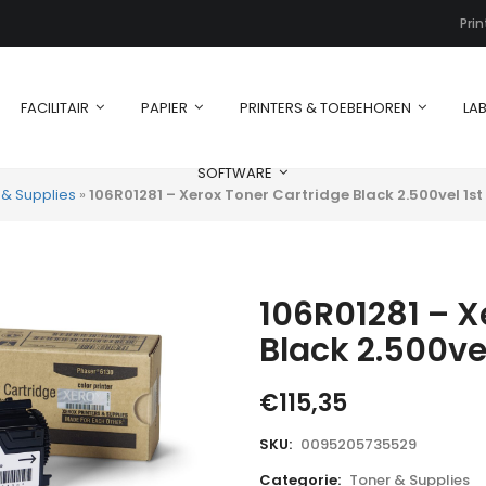
Pri
FACILITAIR
PAPIER
PRINTERS & TOEBEHOREN
LAB
SOFTWARE
 & Supplies
»
106R01281 – Xerox Toner Cartridge Black 2.500vel 1st
106R01281 – X
Black 2.500vel
€
115,35
SKU:
0095205735529
Categorie:
Toner & Supplies