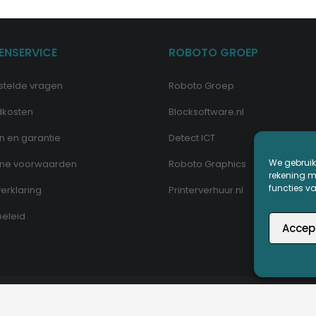
ENSERVICE
ROBOTO GROEP
stelde vragen
Roboto Groep
dkosten
Blocksoftware.nl
n en garantie
Detect ICT
We gebruik
ne voorwaarden
Roboto Graphics
rekening me
functies v
erklaring
Printerverhuur.nl
eleid
Accep