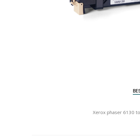
Produc
zoeke
BE
Xerox phaser 6130 to