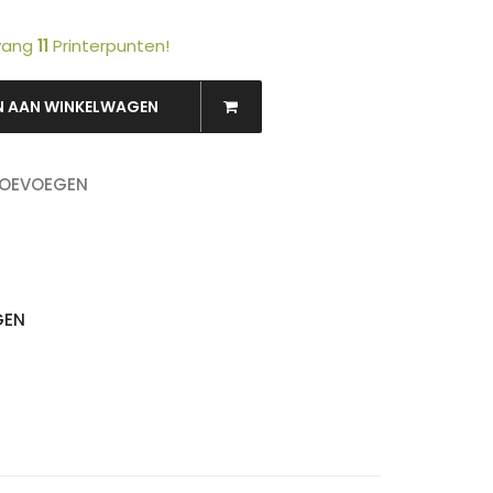
tvang
11
Printerpunten!
N AAN WINKELWAGEN
OEKEN
TOEVOEGEN
GEN