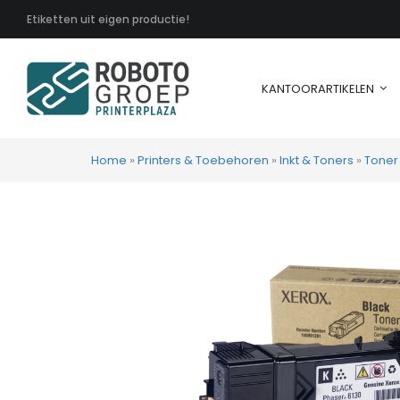
Etiketten uit eigen productie!
KANTOORARTIKELEN
Home
»
Printers & Toebehoren
»
Inkt & Toners
»
Toner