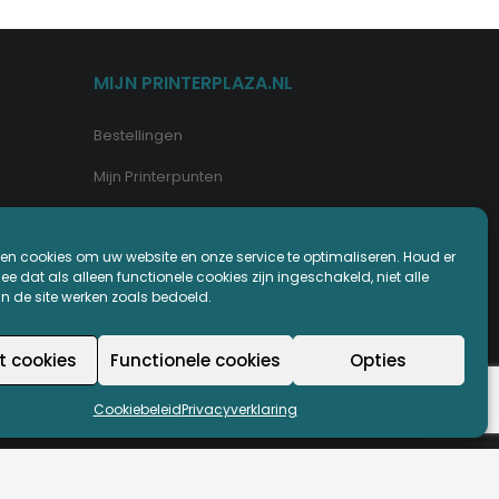
MIJN PRINTERPLAZA.NL
Bestellingen
Mijn Printerpunten
Retouren
en cookies om uw website en onze service te optimaliseren. Houd er
Wachtwoord vergeten
e dat als alleen functionele cookies zijn ingeschakeld, niet alle
an de site werken zoals bedoeld.
t cookies
Functionele cookies
Opties
Cookiebeleid
Privacyverklaring