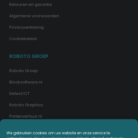
Retouren en garantie
Algemene voorwaarden
Privacyverklaring
Cookiebeleid
ROBOTO GROEP
Roboto Groep
Blocksoftware.nl
Detect ICT
Roboto Graphics
Printerverhuur.nl
We gebruiken cookies om uw website en onze service te
MIJN PRINTERPLAZA.NL