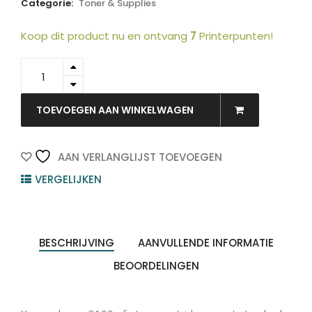
Categorie:
Toner & Supplies
Koop dit product nu en ontvang
7
Printerpunten!
106R01378
-
Xerox
Toner
TOEVOEGEN AAN WINKELWAGEN
Cartridge
Black
2.000vel
AAN VERLANGLIJST TOEVOEGEN
1st
VERGELIJKEN
quantity
BESCHRIJVING
AANVULLENDE INFORMATIE
BEOORDELINGEN