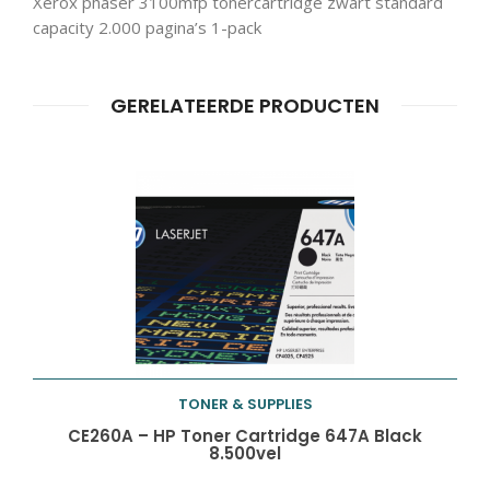
Xerox phaser 3100mfp tonercartridge zwart standard
Producten
capacity 2.000 pagina’s 1-pack
ZOEKEN
zoeken
GERELATEERDE PRODUCTEN
TONER & SUPPLIES
Toevoegen aan
CE260A – HP Toner Cartridge 647A Black
8.500vel
winkelwagen