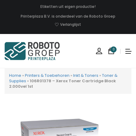
Etiketten uit eigen productie!
Printerplaza B.V. is onderdeel van de Roboto Groep
Verlanglijst
0
Home
»
Printers & Toebehoren
»
Inkt & Toners
»
Toner &
Supplies
»
106R01378 – Xerox Toner Cartridge Black
2.000vel 1st
Geen
produc
in
uw
winkel