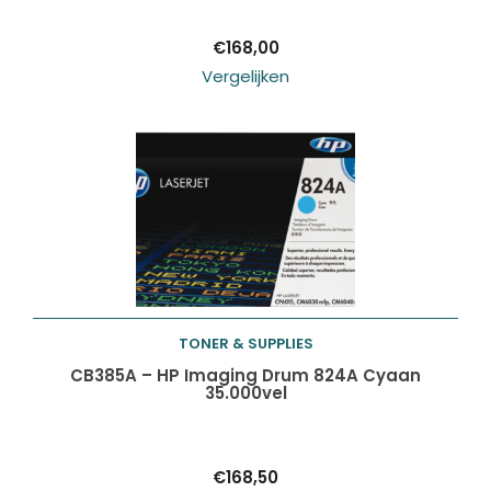
€
168,00
Vergelijken
TONER & SUPPLIES
Toevoegen aan
CB385A – HP Imaging Drum 824A Cyaan
35.000vel
winkelwagen
€
168,50