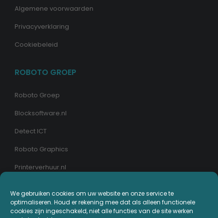
Algemene voorwaarden
Privacyverklaring
Cookiebeleid
ROBOTO GROEP
Roboto Groep
Blocksoftware.nl
Detect ICT
Roboto Graphics
Printerverhuur.nl
We gebruiken cookies om uw website en onze service te
MIJN PRINTERPLAZA.NL
optimaliseren. Houd er rekening mee dat als alleen functionele
cookies zijn ingeschakeld, niet alle functies van de site werken
Bestellingen