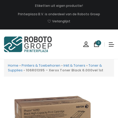
Etiketten uit eigen productie!
Printerplaza B.V. is onderdeel van de Roboto Groep
Verlanglijst
0
Home
»
Printers & Toebehoren
»
Inkt & Toners
»
Toner &
Supplies
»
106R01395 – Xerox Toner Black 6.000vel 1st
Geen
produc
in
uw
winkel