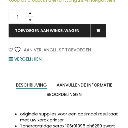
Koop dit product nu en ontvang
29
Printerpunten!
106R01395
-
Xerox
Toner
TOEVOEGEN AAN WINKELWAGEN
Black
6.000vel
1st
AAN VERLANGLIJST TOEVOEGEN
quantity
VERGELIJKEN
BESCHRIJVING
AANVULLENDE INFORMATIE
BEOORDELINGEN
originele supplies voor een optimaal resultaat
met uw xerox printer.
Tonercartridge xerox 106r01395 ph6280 zwart