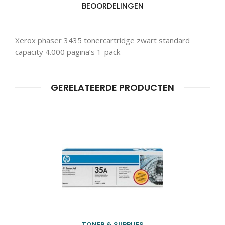
BEOORDELINGEN
Xerox phaser 3435 tonercartridge zwart standard
capacity 4.000 pagina’s 1-pack
Producten
ZOEKEN
zoeken
GERELATEERDE PRODUCTEN
TONER & SUPPLIES