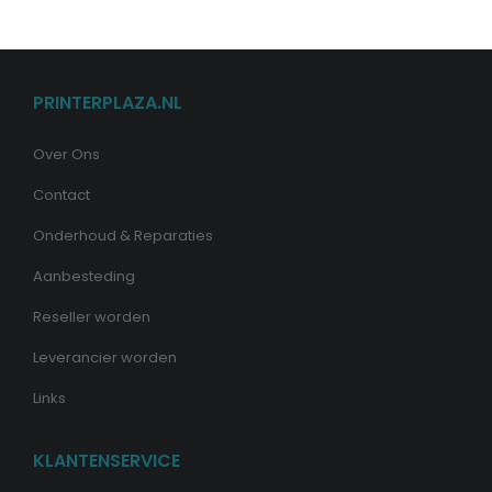
PRINTERPLAZA.NL
Over Ons
Contact
Onderhoud & Reparaties
Aanbesteding
Reseller worden
Leverancier worden
Links
KLANTENSERVICE