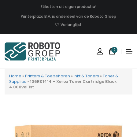
Etiketten uit eigen productie!
Printerplaza B.V. is onderdeel van de Roboto Groep
Verlanglijst
0
Home
»
Printers & Toebehoren
»
Inkt & Toners
»
Toner &
Supplies
»
106R01414 – Xerox Toner Cartridge Black
4.000vel 1st
Geen
produc
in
uw
winkel