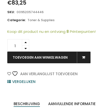
€
83,25
SKU:
0095205744446
Categorie:
Toner & Supplies
Koop dit product nu en ontvang
8
Printerpunten!
106R01414
-
Xerox
Toner
TOEVOEGEN AAN WINKELWAGEN
Cartridge
Black
4.000vel
AAN VERLANGLIJST TOEVOEGEN
1st
VERGELIJKEN
quantity
BESCHRIJVING
AANVULLENDE INFORMATIE