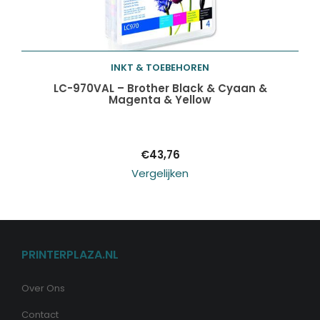
INKT & TOEBEHOREN
Toevoegen aan
LC-970VAL – Brother Black & Cyaan &
Magenta & Yellow
winkelwagen
€
43,76
Vergelijken
PRINTERPLAZA.NL
Over Ons
Contact