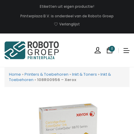
Etiketten uit eigen productie!
Printerplaza B.V. is onderdeel van de Roboto Groep
Verlanglijst
0
Home
»
Printers & Toebehoren
»
Inkt & Toners
»
Inkt &
Toebehoren
»
108R00956 – Xerox
Geen
produc
in
uw
winkel