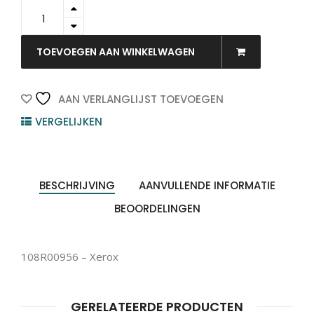
108R00956
-
Xerox
quantity
TOEVOEGEN AAN WINKELWAGEN
AAN VERLANGLIJST TOEVOEGEN
VERGELIJKEN
BESCHRIJVING
AANVULLENDE INFORMATIE
BEOORDELINGEN
108R00956 – Xerox
Producten
GERELATEERDE PRODUCTEN
ZOEKEN
zoeken