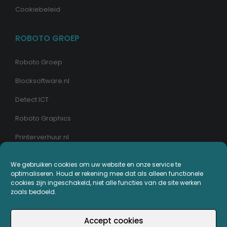
Cookiebeleid
ROBOTO GROEP
Roboto Groep
Blocksoftware.nl
Detect ICT
Roboto Graphics
Printerverhuur.nl
We gebruiken cookies om uw website en onze service te
MIJN PRINTERPLAZA.NL
optimaliseren. Houd er rekening mee dat als alleen functionele
cookies zijn ingeschakeld, niet alle functies van de site werken
Bestellingen
zoals bedoeld.
Mijn Printerpunten
Accept cookies