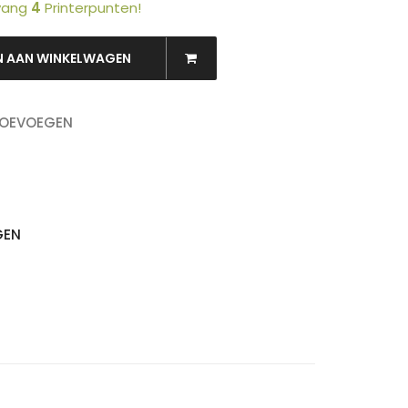
tvang
4
Printerpunten!
N AAN WINKELWAGEN
TOEVOEGEN
OEKEN
GEN