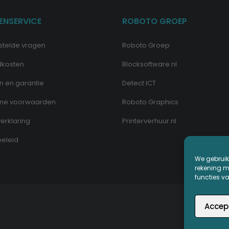
ENSERVICE
ROBOTO GROEP
stelde vragen
Roboto Groep
dkosten
Blocksoftware.nl
n en garantie
Detect ICT
ne voorwaarden
Roboto Graphics
erklaring
Printerverhuur.nl
eleid
We gebruik
rekening me
functies v
Accep