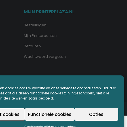
MIJN PRINTERPLAZA.NL
Bestellingen
Mijn Printerpunten
Retouren
Wachtwoord vergeten
en cookies om uw website en onze service te optimaliseren. Houd er
e dat als alleen functionele cookies zijn ingeschakeld, niet alle
an de site werken zoals bedoeld.
t cookies
Functionele cookies
Opties
Cookiebeleid
Privacyverklaring