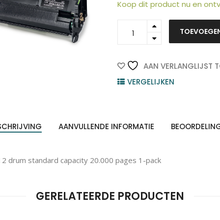
Koop dit product nu en on
113R00655
TOEVOEGE
-
Xerox
quantity
ten
AAN VERLANGLIJST 
Z
n
VERGELIJKEN
SCHRIJVING
AANVULLENDE INFORMATIE
BEOORDELIN
2 drum standard capacity 20.000 pages 1-pack
GERELATEERDE PRODUCTEN