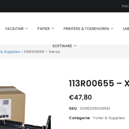
Pri
FACILITAIR
PAPIER
PRINTERS & TOEBEHOREN
LAB
SOFTWARE
 & Supplies
»
113R00655 – Xerox
113R00655 – 
€
47,80
SKU:
0095205006551
Categorie:
Toner & Supplies