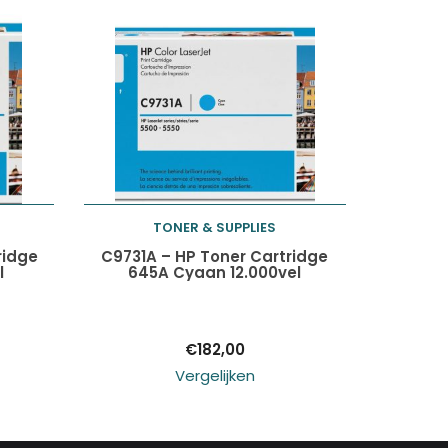
TONER & SUPPLIES
Toevoegen aan
ridge
C9731A – HP Toner Cartridge
l
645A Cyaan 12.000vel
winkelwagen
€
182,00
Vergelijken