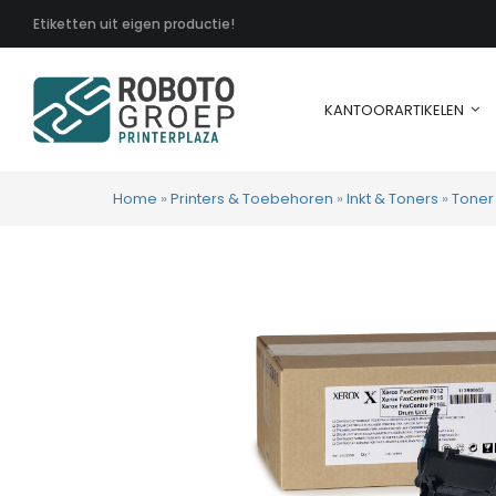
Etiketten uit eigen productie!
KANTOORARTIKELEN
Home
»
Printers & Toebehoren
»
Inkt & Toners
»
Toner