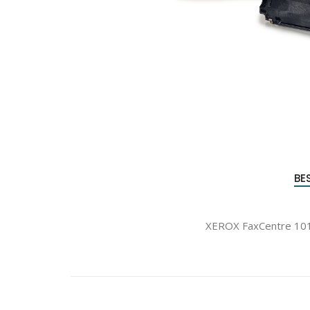
Produc
zoeke
BE
XEROX FaxCentre 101