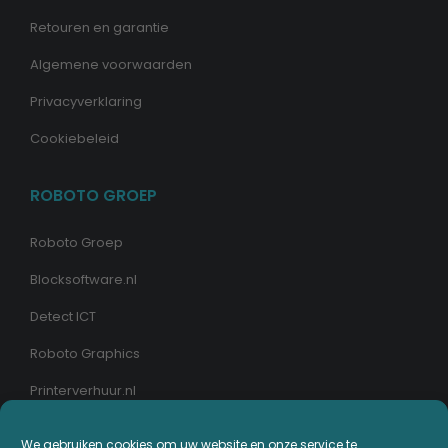
Retouren en garantie
Algemene voorwaarden
Privacyverklaring
Cookiebeleid
ROBOTO GROEP
Roboto Groep
Blocksoftware.nl
Detect ICT
Roboto Graphics
Printerverhuur.nl
MIJN PRINTERPLAZA.NL
We gebruiken cookies om uw website en onze service te