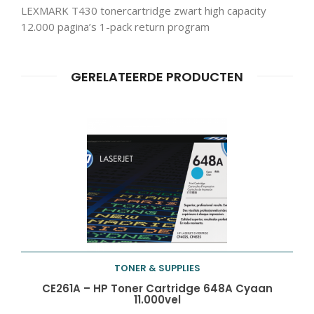
LEXMARK T430 tonercartridge zwart high capacity
Producten
ZOEKEN
zoeken
12.000 pagina’s 1-pack return program
GERELATEERDE PRODUCTEN
TONER & SUPPLIES
Toevoegen aan
CE261A – HP Toner Cartridge 648A Cyaan
11.000vel