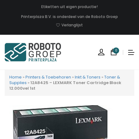
Etiketten uit eigen productie!
Printerplaza B.V. is onderdeel van de Roboto Groep
Verlanglijst
0
Home
»
Printers & Toebehoren
»
Inkt & Toners
»
Toner &
Supplies
»
12A8425 – LEXMARK Toner Cartridge Black
12.000vel 1st
Geen
produc
in
uw
winkel