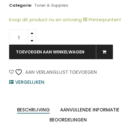
Categorie:
Toner & Supplies
Koop dit product nu en ontvang
10
Printerpunten!
12A8425
-
LEXMARK
Toner
TOEVOEGEN AAN WINKELWAGEN
Cartridge
Black
12.000vel
AAN VERLANGLIJST TOEVOEGEN
1st
VERGELIJKEN
quantity
BESCHRIJVING
AANVULLENDE INFORMATIE
BEOORDELINGEN