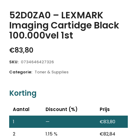
52D0ZA0 – LEXMARK
Imaging Cartidge Black
100.000vel 1st
€
83,80
SKU:
0734646427326
Categorie:
Toner & Supplies
Korting
Aantal
Discount (%)
Prijs
1
—
€
83,80
2
1.15 %
€
82,84