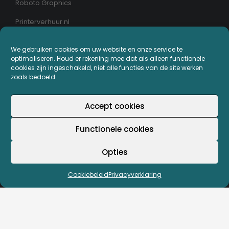
Roboto Graphics
Printerverhuur.nl
We gebruiken cookies om uw website en onze service te
MIJN PRINTERPLAZA.NL
optimaliseren. Houd er rekening mee dat als alleen functionele
cookies zijn ingeschakeld, niet alle functies van de site werken
Bestellingen
zoals bedoeld.
Mijn Printerpunten
Accept cookies
Retouren
Functionele cookies
Wachtwoord vergeten
Opties
Cookiebeleid
Privacyverklaring
© Copyright - Printerplaza.nl