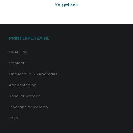
Vergelijken
PRINTERPLAZA.NL
Over Ons
Contact
Onderhoud & Reparaties
Aanbesteding
Reseller worden
Leverancier worden
Links