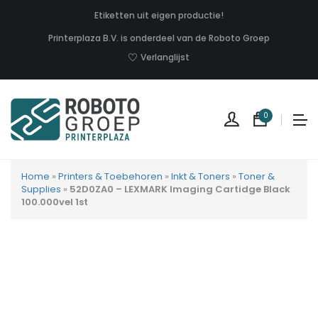
Etiketten uit eigen productie!
Printerplaza B.V. is onderdeel van de Roboto Groep
Verlanglijst
0
Home
»
Printers & Toebehoren
»
Inkt & Toners
»
Toner &
Supplies
»
52D0ZA0 – LEXMARK Imaging Cartidge Black
100.000vel 1st
Geen
produc
in
uw
winkel