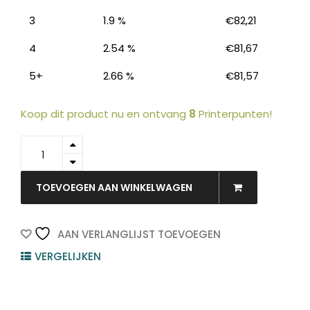
3
1.9 %
€
82,21
4
2.54 %
€
81,67
5+
2.66 %
€
81,57
Koop dit product nu en ontvang
8
Printerpunten!
Producten
52D0ZA0
ZOEKEN
zoeken
-
LEXMARK
Imaging
TOEVOEGEN AAN WINKELWAGEN
Cartidge
Black
100.000vel
AAN VERLANGLIJST TOEVOEGEN
1st
VERGELIJKEN
quantity