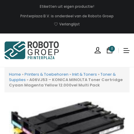
Etiketten uit eigen productie!
Printerplaza B.V. is onderdeel van de Roboto Groep
Verlanglijst
0
Home
»
Printers & Toebehoren
»
Inkt & Toners
»
Toner &
Supplies
»
A06VJ53 – KONICA MINOLTA Toner Cartridge
Cyaan Magenta Yellow 12.000vel Multi Pack
Geen
produc
in
uw
winkel