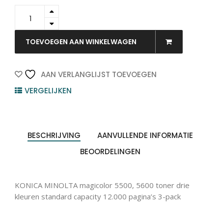
A06VJ53
-
KONICA
MINOLTA
TOEVOEGEN AAN WINKELWAGEN
Toner
Cartridge
Cyaan
AAN VERLANGLIJST TOEVOEGEN
Magenta
VERGELIJKEN
Yellow
12.000vel
Multi
Pack
quantity
BESCHRIJVING
AANVULLENDE INFORMATIE
BEOORDELINGEN
KONICA MINOLTA magicolor 5500, 5600 toner drie
kleuren standard capacity 12.000 pagina’s 3-pack
Producten