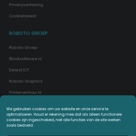
Privacyverklaring
Cookiebeleid
ROBOTO GROEP
Roboto Groep
Blocksoftware.nl
Detect ICT
Roboto Graphics
Printerverhuur.nl
MIJN PRINTERPLAZA.NL
We gebruiken cookies om uw website en onze service te
optimaliseren. Houd er rekening mee dat als alleen functionele
cookies zijn ingeschakeld, niet alle functies van de site werken
Bestellingen
zoals bedoeld.
Mijn Printerpunten