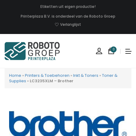
Etiketten uit eigen productie!
Printerplaza B.V. is onderdeel van de Roboto Groep
Verlanglijst
0
Home
»
Printers & Toebehoren
»
Inkt & Toners
»
Toner &
Supplies
»
LC3235XLM – Brother
Geen
produc
in
uw
winkel