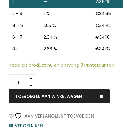
1
—
€
35,00
2 - 3
1 %
€
34,65
4 - 5
1.66 %
€
34,42
6 - 7
2.34 %
€
34,18
8+
2.66 %
€
34,07
Koop dit product nu en ontvang
3
Printerpunten!
LC3235XLM
-
Brother
quantity
TOEVOEGEN AAN WINKELWAGEN
AAN VERLANGLIJST TOEVOEGEN
VERGELIJKEN