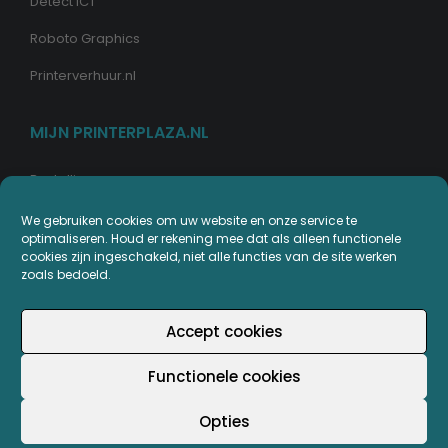
Detect ICT
Roboto Graphics
Printerverhuur.nl
MIJN PRINTERPLAZA.NL
Bestellingen
Mijn Printerpunten
We gebruiken cookies om uw website en onze service te
optimaliseren. Houd er rekening mee dat als alleen functionele
Retouren
cookies zijn ingeschakeld, niet alle functies van de site werken
zoals bedoeld.
Wachtwoord vergeten
Accept cookies
Functionele cookies
© Copyright - Printerplaza.nl
Opties