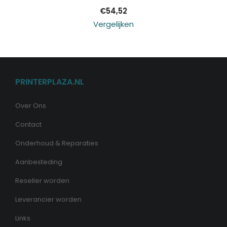
€
54,52
Vergelijken
PRINTERPLAZA.NL
Over Ons
Contact
Onderhoud & Reparaties
Aanbesteding
Reseller worden
Leverancier worden
Links