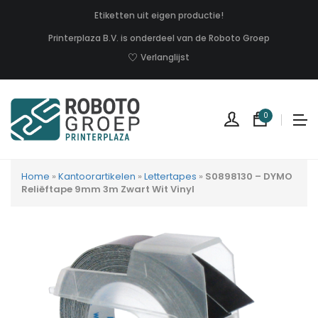
Etiketten uit eigen productie!
Printerplaza B.V. is onderdeel van de Roboto Groep
Verlanglijst
0
Home
»
Kantoorartikelen
»
Lettertapes
»
S0898130 – DYMO
Reliëftape 9mm 3m Zwart Wit Vinyl
Geen
produc
in
uw
winkel