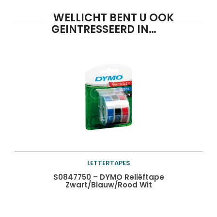
WELLICHT BENT U OOK
GEINTRESSEERD IN…
Producten
ZOEKEN
zoeken
LETTERTAPES
Toevoegen aan
S0847750 – DYMO Reliëftape
Zwart/Blauw/Rood Wit
winkelwagen