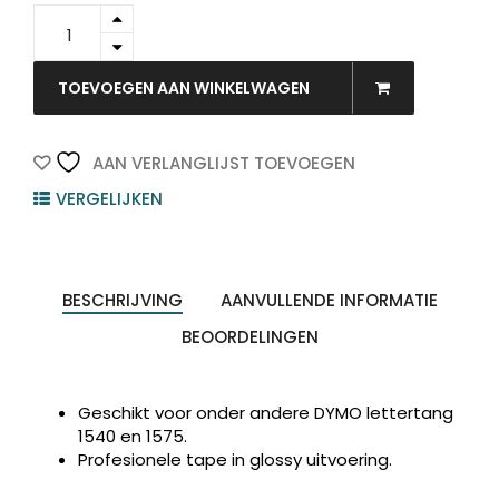
S0898130
-
DYMO
Reliëftape
TOEVOEGEN AAN WINKELWAGEN
9mm
3m
Zwart
AAN VERLANGLIJST TOEVOEGEN
Wit
VERGELIJKEN
Vinyl
quantity
BESCHRIJVING
AANVULLENDE INFORMATIE
BEOORDELINGEN
Geschikt voor onder andere DYMO lettertang
1540 en 1575.
Profesionele tape in glossy uitvoering.