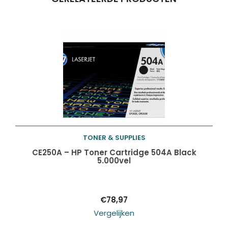
Producten
ZOEKEN
zoeken
TONER & SUPPLIES
Toevoegen aan
CE250A – HP Toner Cartridge 504A Black
5.000vel
winkelwagen
€
78,97
Vergelijken