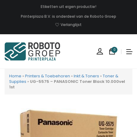
Etiketten uit eigen productie!
Printerplaza B.V. is onderdeel van de Roboto Groep
Verlanglijst
0
Home
»
Printers & Toebehoren
»
Inkt & Toners
»
Toner &
Supplies
»
UG-5575 – PANASONIC Toner Black 10.000vel
1st
Geen
produc
in
uw
winkel