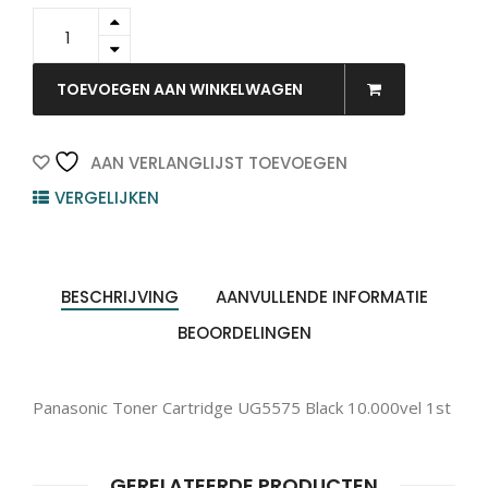
UG-
5575
-
PANASONIC
TOEVOEGEN AAN WINKELWAGEN
Toner
Black
10.000vel
AAN VERLANGLIJST TOEVOEGEN
1st
VERGELIJKEN
quantity
BESCHRIJVING
AANVULLENDE INFORMATIE
BEOORDELINGEN
Panasonic Toner Cartridge UG5575 Black 10.000vel 1st
GERELATEERDE PRODUCTEN