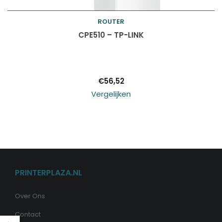
ROUTER
Toevoegen aan
CPE510 – TP-LINK
winkelwagen
€
56,52
Vergelijken
PRINTERPLAZA.NL
Over Ons
Contact