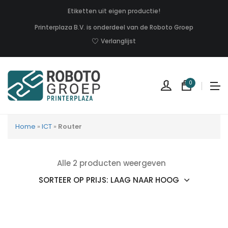
Etiketten uit eigen productie!
Printerplaza B.V. is onderdeel van de Roboto Groep
Verlanglijst
0
Home
»
ICT
»
Router
Alle 2 producten weergeven
Geen
produc
in
uw
winkel