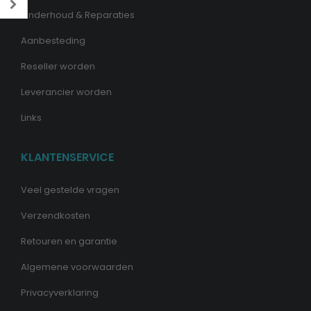
Onderhoud & Reparaties
Aanbesteding
Reseller worden
Leverancier worden
Links
KLANTENSERVICE
Veel gestelde vragen
Verzendkosten
Retouren en garantie
Algemene voorwaarden
Privacyverklaring