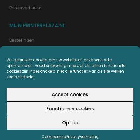
Printerverhuur.nl
MIJN PRINTERPLAZA.NL
Bestellingen
Mijn Printerpunten
We gebruiken cookies om uw website en onze service te
Retouren
optimaliseren. Houd er rekening mee dat als alleen functionele
cookies zijn ingeschakeld, niet alle functies van de site werken
Wachtwoord vergeten
zoals bedoeld.
Accept cookies
© Copyright - Printerplaza.nl
Functionele cookies
Opties
Cookiebeleid
Privacyverklaring