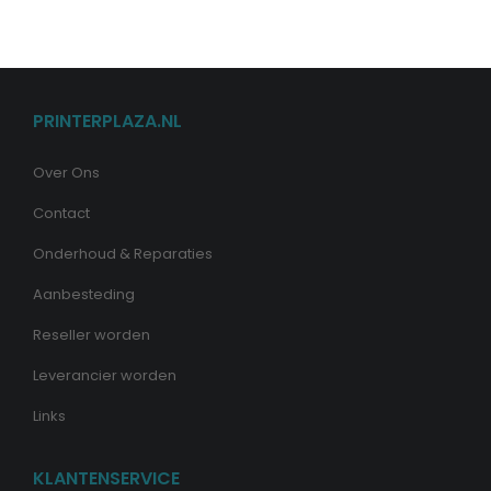
PRINTERPLAZA.NL
Over Ons
Contact
Onderhoud & Reparaties
Aanbesteding
Reseller worden
Leverancier worden
Links
KLANTENSERVICE