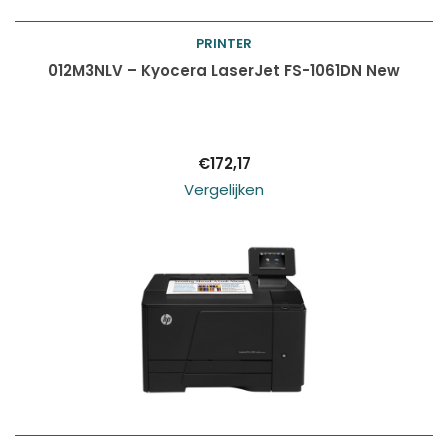
PRINTER
Toevoegen aan
012M3NLV – Kyocera LaserJet FS-1061DN New
winkelwagen
€
172,17
Vergelijken