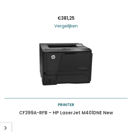
winkelwagen
€
381,25
Vergelijken
PRINTER
Toevoegen aan
CF399A-RFB – HP LaserJet M401DNE New
winkelwagen