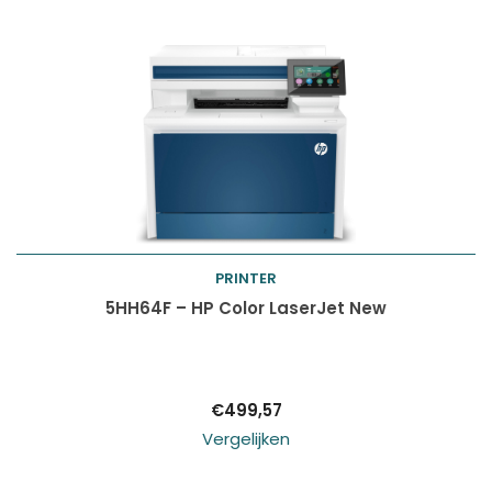
PRINTER
Toevoegen aan
5HH64F – HP Color LaserJet New
winkelwagen
€
499,57
Vergelijken