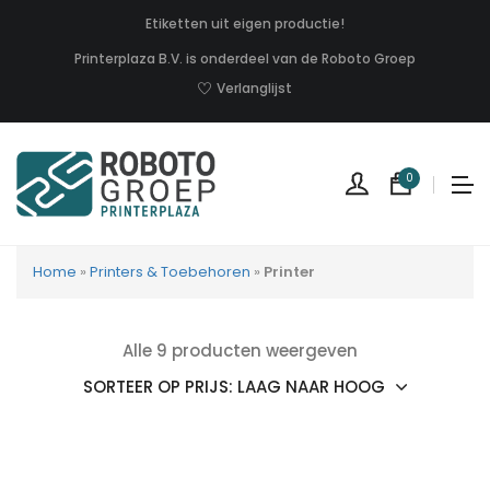
Etiketten uit eigen productie!
Printerplaza B.V. is onderdeel van de Roboto Groep
Verlanglijst
0
Home
»
Printers & Toebehoren
»
Printer
Alle 9 producten weergeven
Geen
produc
in
uw
winkel