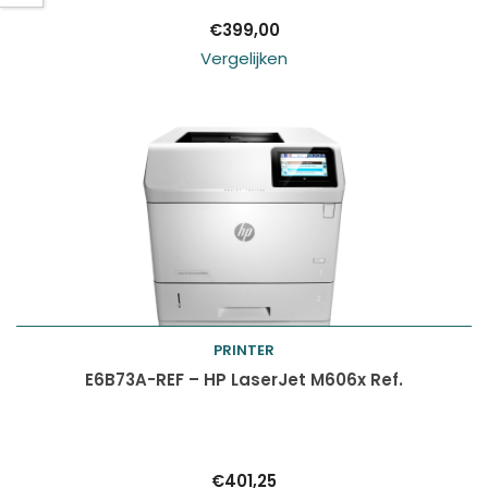
€
399,00
Vergelijken
PRINTER
Toevoegen aan
E6B73A-REF – HP LaserJet M606x Ref.
winkelwagen
€
401,25