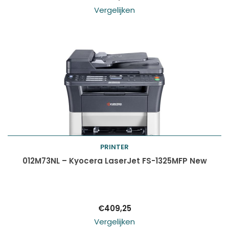
Vergelijken
PRINTER
Toevoegen aan
012M73NL – Kyocera LaserJet FS-1325MFP New
winkelwagen
€
409,25
Vergelijken