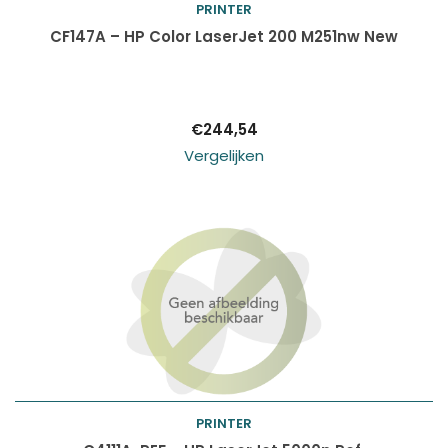
PRINTER
Toevoegen aan
CF147A – HP Color LaserJet 200 M251nw New
winkelwagen
€
244,54
Vergelijken
Producten
ZOEKEN
zoeken
PRINTER