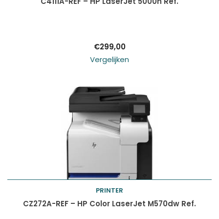
Toevoegen aan
C4111A-REF – HP LaserJet 5000n Ref.
winkelwagen
€
299,00
Vergelijken
PRINTER
Toevoegen aan
CZ272A-REF – HP Color LaserJet M570dw Ref.