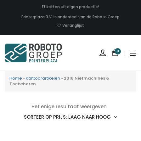
Etiketten uit eigen productie!
Printerplaza B.V. is onderdeel van de Roboto Groep
Verlanglijst
0
Home
»
Kantoorartikelen
»
2018 Nietmachines &
Toebehoren
Het enige resultaat weergeven
Geen
produc
in
uw
winkel