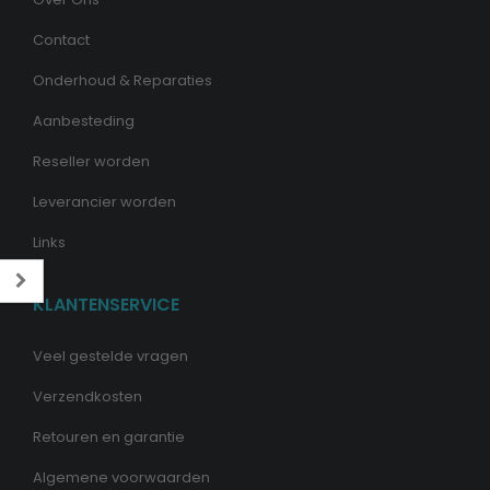
Contact
Onderhoud & Reparaties
Aanbesteding
Reseller worden
Leverancier worden
Links
KLANTENSERVICE
Veel gestelde vragen
Verzendkosten
Retouren en garantie
Algemene voorwaarden