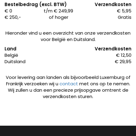
Bestelbedrag (excl. BTW)
Verzendkosten
€ 0
t/m € 249,99
€ 5,95
€ 250,-
of hoger
Gratis
Hieronder vind u een overzicht van onze verzendkosten
voor België en Duitsland.
Land
Verzendkosten
België
€ 12,50
Duitsland
€ 29,95
Voor levering aan landen als bijvoorbeeld Luxemburg of
Frankrijk verzoeken wij u
contact
met ons op te nemen.
Wij zullen u dan een precieze prijsopgave omtrent de
Producten
verzendkosten sturen.
ZOEKEN
zoeken