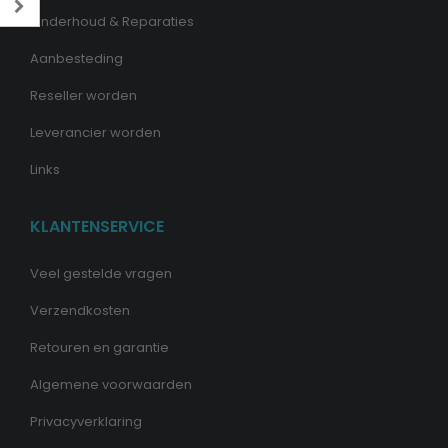
Onderhoud & Reparaties
Aanbesteding
Reseller worden
Leverancier worden
Links
KLANTENSERVICE
Veel gestelde vragen
Verzendkosten
Retouren en garantie
Algemene voorwaarden
Privacyverklaring