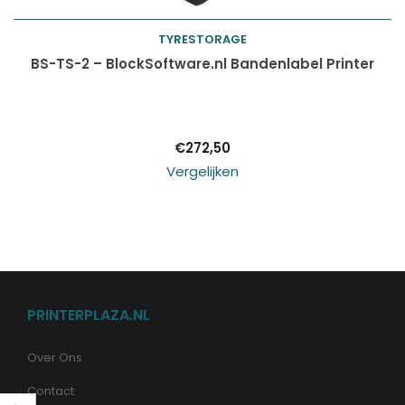
TYRESTORAGE
Toevoegen aan
BS-TS-2 – BlockSoftware.nl Bandenlabel Printer
winkelwagen
€
272,50
Vergelijken
PRINTERPLAZA.NL
Over Ons
Contact