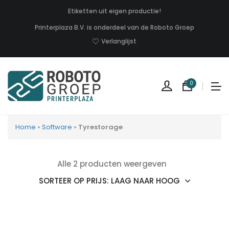
Etiketten uit eigen productie!
Printerplaza B.V. is onderdeel van de Roboto Groep
Verlanglijst
0
Home
»
Software
»
Tyrestorage
Alle 2 producten weergeven
Geen
produc
in
uw
winkel