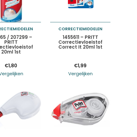
ECTIEMIDDELEN
CORRECTIEMIDDELEN
oegen aan
Toevoegen aan
65 / 207299 –
1455611 – PRITT
PRITT
Correctievloeistof
ectievloeistof
Correct It 20ml 1st
elwagen
winkelwagen
20ml 1st
€
1,80
€
1,99
Vergelijken
Vergelijken