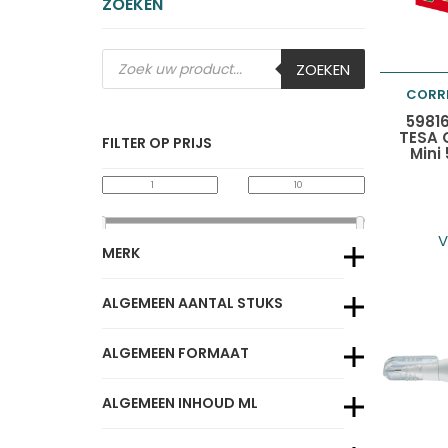
ZOEKEN
Producten
ZOEKEN
zoeken
CORR
Toevo
5981
TESA C
FILTER OP PRIJS
Mini
winke
V
MERK
ALGEMEEN AANTAL STUKS
ALGEMEEN FORMAAT
ALGEMEEN INHOUD ML