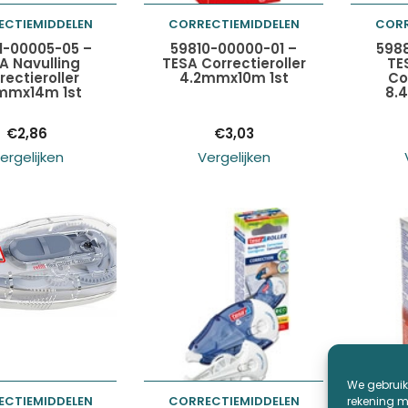
ECTIEMIDDELEN
CORRECTIEMIDDELEN
CORR
egen aan
Toevoegen aan
Toev
1-00005-05 –
59810-00000-01 –
598
A Navulling
TESA Correctieroller
TE
rectieroller
4.2mmx10m 1st
Co
lwagen
winkelwagen
wink
mmx14m 1st
8.
€
2,86
€
3,03
ergelijken
Vergelijken
We gebruik
ECTIEMIDDELEN
CORRECTIEMIDDELEN
CORR
rekening me