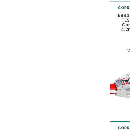
CORR
Toevo
5984
TES
Cor
winke
4.2
V
CORR