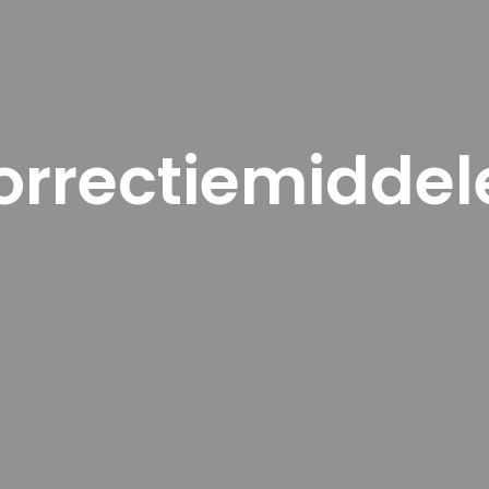
orrectiemiddel
ten