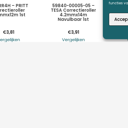
functies v
egen aan
Toevoegen aan
Toev
RR4H – PRITT
59840-00005-05 –
5988
rectieroller
TESA Correctieroller
TESA 
mmx12m 1st
4.2mmx14m
8
lwagen
winkelwagen
wink
Accep
Navulbaar 1st
Na
€
3,81
€
3,91
ergelijken
Vergelijken
1
2
ENSERVICE
ROBOTO GROEP
stelde vragen
Roboto Groep