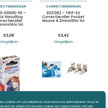
ECTIEMIDDELEN
CORRECTIEMIDDELEN
oegen aan
Toevoegen aan
81-00005-05 –
8221362 – TIPP-EX
SA Navulling
Correctieroller Pocket
rrectieroller
Mouse 4.2mmx10m 1st
elwagen
winkelwagen
4mmx14m 1st
€
3,08
€
3,42
Vergelijken
Vergelijken
en cookies om uw website en onze service te optimaliseren. Houd er
ECTIEMIDDELEN
CORRECTIEMIDDELEN
e dat als alleen functionele cookies zijn ingeschakeld, niet alle