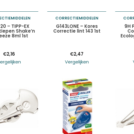
ECTIEMIDDELEN
CORRECTIEMIDDELEN
CORR
egen aan
Toevoegen aan
Toev
20 – TIPP-EX
G143LONE – Kores
9H 
tiepen Shake’n
Correctie lint 143 1st
Co
eeze 8ml 1st
Ecol
lwagen
winkelwagen
wink
€
2,16
€
2,47
ergelijken
Vergelijken