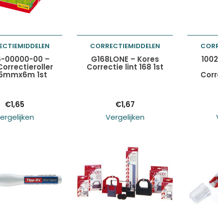
ECTIEMIDDELEN
CORRECTIEMIDDELEN
CORR
egen aan
Toevoegen aan
Toev
6-00000-00 –
G168LONE – Kores
1002
orrectieroller
Correctie lint 168 1st
 5mmx6m 1st
Corr
lwagen
winkelwagen
wink
€
1,65
€
1,67
ergelijken
Vergelijken