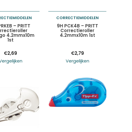
ECTIEMIDDELEN
CORRECTIEMIDDELEN
oegen aan
Toevoegen aan
PRKEB – PRITT
9H PCK4B – PRITT
rrectieroller
Correctieroller
ogo 4.2mmx10m
4.2mmx10m 1st
elwagen
winkelwagen
1st
€
2,69
€
2,79
Vergelijken
Vergelijken