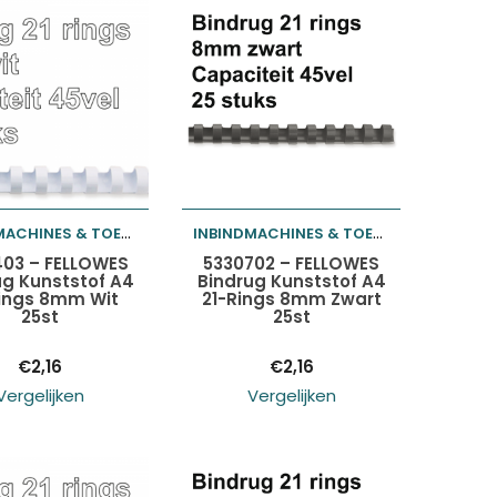
INBINDMACHINES & TOEBEHOREN
INBINDMACHINES & TOEBEHOREN
oegen aan
Toevoegen aan
03 – FELLOWES
5330702 – FELLOWES
ug Kunststof A4
Bindrug Kunststof A4
Rings 8mm Wit
21-Rings 8mm Zwart
elwagen
winkelwagen
25st
25st
€
2,16
€
2,16
Vergelijken
Vergelijken