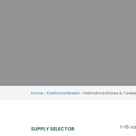
Produc
zoeke
Home
»
Kantoorartikelen
»
Inbindmachines & Toeb
1–16 v
SUPPLY SELECTOR