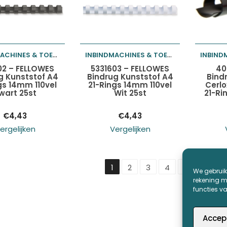
INBINDMACHINES & TOEBEHOREN
INBINDMACHINES & TOEBEHOREN
egen aan
Toevoegen aan
Toev
02 – FELLOWES
5331603 – FELLOWES
40
g Kunststof A4
Bindrug Kunststof A4
Bind
gs 14mm 110vel
21-Rings 14mm 110vel
Cerlo
lwagen
winkelwagen
wink
wart 25st
Wit 25st
21-Ri
€
4,43
€
4,43
ergelijken
Vergelijken
1
2
3
4
…
9
1
We gebruik
rekening me
functies v
Accep