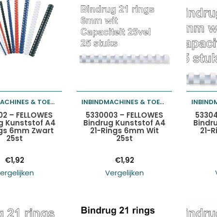
INBINDMACHINES & TOEBEHOREN
INBINDMACHINES & TOEBEHOREN
egen aan
Toevoegen aan
Toev
02 – FELLOWES
5330003 – FELLOWES
53304
g Kunststof A4
Bindrug Kunststof A4
Bindr
ngs 6mm Zwart
21-Rings 6mm Wit
21-
lwagen
winkelwagen
wink
25st
25st
€
1,92
€
1,92
ergelijken
Vergelijken