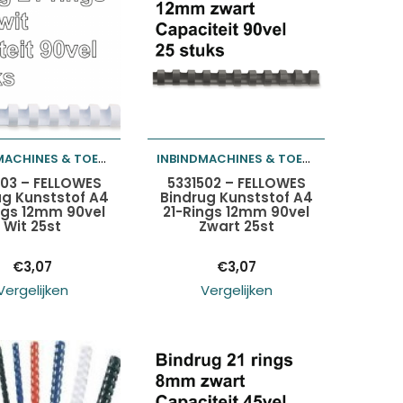
INBINDMACHINES & TOEBEHOREN
INBINDMACHINES & TOEBEHOREN
oegen aan
Toevoegen aan
203 – FELLOWES
5331502 – FELLOWES
ug Kunststof A4
Bindrug Kunststof A4
ngs 12mm 90vel
21-Rings 12mm 90vel
elwagen
winkelwagen
Wit 25st
Zwart 25st
€
3,07
€
3,07
Vergelijken
Vergelijken