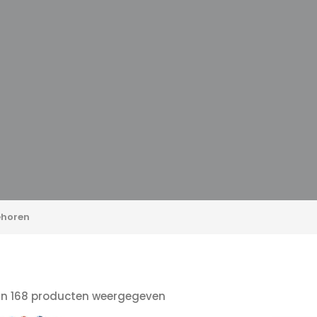
ten
Z
n
ehoren
an 168 producten weergegeven