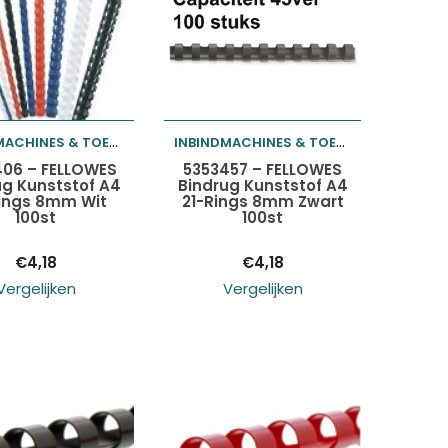
INBINDMACHINES & TOEBEHOREN
INBINDMACHINES & TOEBEHOREN
oegen aan
Toevoegen aan
06 – FELLOWES
5353457 – FELLOWES
ug Kunststof A4
Bindrug Kunststof A4
Rings 8mm Wit
21-Rings 8mm Zwart
elwagen
winkelwagen
100st
100st
€
4,18
€
4,18
Vergelijken
Vergelijken