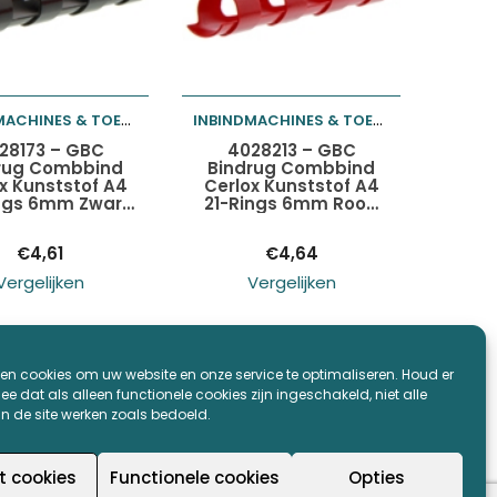
INBINDMACHINES & TOEBEHOREN
INBINDMACHINES & TOEBEHOREN
oegen aan
Toevoegen aan
28173 – GBC
4028213 – GBC
rug Combbind
Bindrug Combbind
x Kunststof A4
Cerlox Kunststof A4
elwagen
winkelwagen
ngs 6mm Zwart
21-Rings 6mm Rood
100st
100st
€
4,61
€
4,64
Vergelijken
Vergelijken
0
11
en cookies om uw website en onze service te optimaliseren. Houd er
e dat als alleen functionele cookies zijn ingeschakeld, niet alle
an de site werken zoals bedoeld.
t cookies
Functionele cookies
Opties