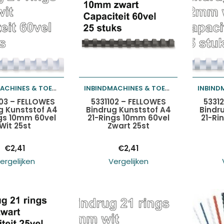
INBINDMACHINES & TOEBEHOREN
INBINDMACHINES & TOEBEHOREN
egen aan
Toevoegen aan
Toev
03 – FELLOWES
5331102 – FELLOWES
5331
g Kunststof A4
Bindrug Kunststof A4
Bindr
gs 10mm 60vel
21-Rings 10mm 60vel
21-Ri
lwagen
winkelwagen
wink
Wit 25st
Zwart 25st
€
2,41
€
2,41
ergelijken
Vergelijken