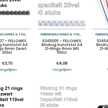
INBINDMACHINES & TOEBEHOREN
INBINDMACHINES & TOEBEHOREN
egen aan
Toevoegen aan
Toev
07 – FELLOWES
5345005 – FELLOWES
53454
g Kunststof A4
Bindrug Kunststof A4
Bindr
ngs 6mm Zwart
21-Rings 6mm Wit
21-
lwagen
winkelwagen
wink
100st
100st
€
3,70
€
4,08
ergelijken
Vergelijken