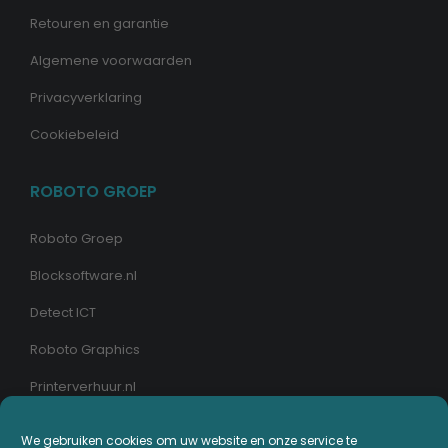
Retouren en garantie
Algemene voorwaarden
Privacyverklaring
Cookiebeleid
ROBOTO GROEP
Roboto Groep
Blocksoftware.nl
Detect ICT
Roboto Graphics
Printerverhuur.nl
We gebruiken cookies om uw website en onze service te
MIJN PRINTERPLAZA.NL