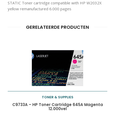
STATIC Toner cartridge compatible with HP W2032X
Producten
ZOEKEN
zoeken
yellow remanufactured 6.000 pages
GERELATEERDE PRODUCTEN
TONER & SUPPLIES
Toevoegen aan
C9733A – HP Toner Cartridge 645A Magenta
12.000vel
winkelwagen