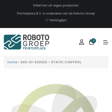
Etiketten uit eigen productie!
Printerplaza B.V. is onderdeel van de Roboto Groep
Verlanglijst
0
Home
»
002-01-S2032X – STATIC CONTROL
Geen
produc
in
uw
winkel