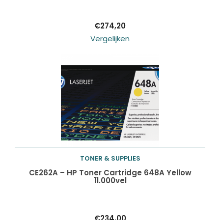
€
274,20
Vergelijken
TONER & SUPPLIES
Toevoegen aan
CE262A – HP Toner Cartridge 648A Yellow
11.000vel
winkelwagen
€
234,00