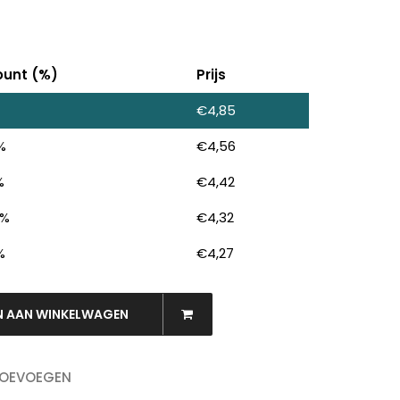
ount (%)
Prijs
€
4,85
%
€
4,56
%
€
4,42
 %
€
4,32
%
€
4,27
N AAN WINKELWAGEN
OEKEN
TOEVOEGEN