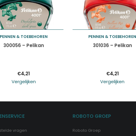
PENNEN & TOEBEHOREN
PENNEN & TOEBEHORE
Toevoegen aan
Toevoegen aan
300056 – Pelikan
301036 – Pelikan
winkelwagen
winkelwagen
€
4,21
€
4,21
Vergelijken
Vergelijken
ENSERVICE
ROBOTO GROEP
stelde vragen
Roboto Groep