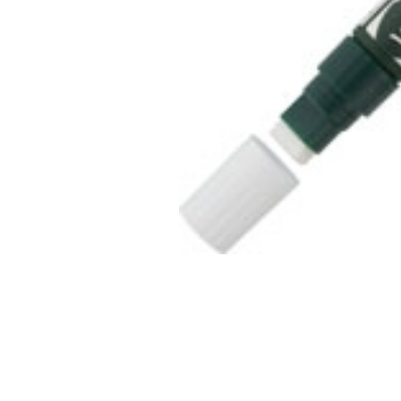
Produc
zoeke