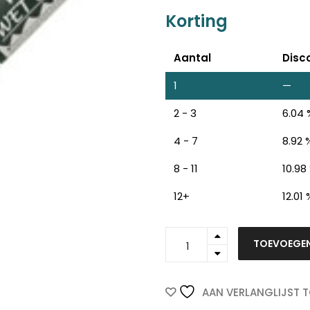
Korting
Aantal
Disc
1
—
2 - 3
6.04 
4 - 7
8.92 
8 - 11
10.98
12+
12.01 
012749
ten
TOEVOEGE
Z
n
-
PENTEL
SMW56
quantity
AAN VERLANGLIJST 