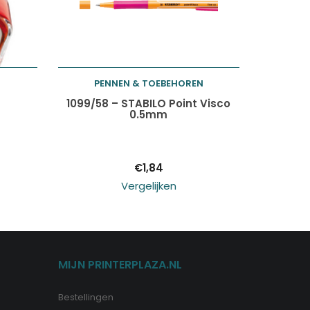
N
PENNEN & TOEBEHOREN
Toevoegen aan
1099/58 – STABILO Point Visco
0.5mm
winkelwagen
€
1,84
Vergelijken
MIJN PRINTERPLAZA.NL
Bestellingen