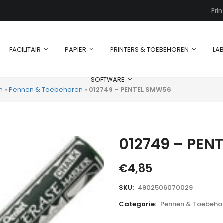
Pri
FACILITAIR
PAPIER
PRINTERS & TOEBEHOREN
LAB
SOFTWARE
n
»
Pennen & Toebehoren
»
012749 – PENTEL SMW56
012749 – PEN
€
4,85
SKU:
4902506070029
Categorie:
Pennen & Toebeho