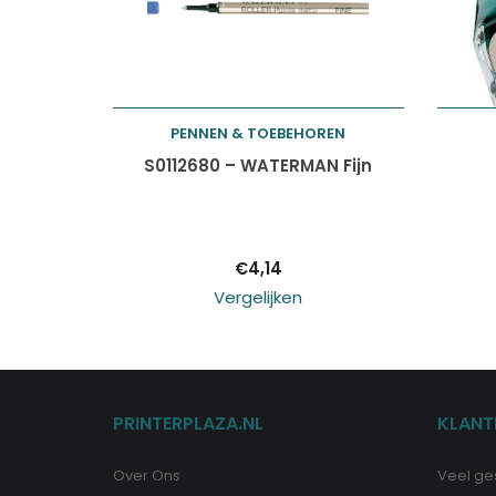
PENNEN & TOEBEHOREN
Toevoegen aan
S0112680 – WATERMAN Fijn
winkelwagen
€
4,14
Vergelijken
PRINTERPLAZA.NL
KLANT
Over Ons
Veel ge