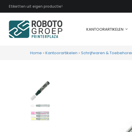
Etiketten uit eigen productie!
KANTOORARTIKELEN
Home
»
Kantoorartikelen
»
Schrijfwaren & Toebehore