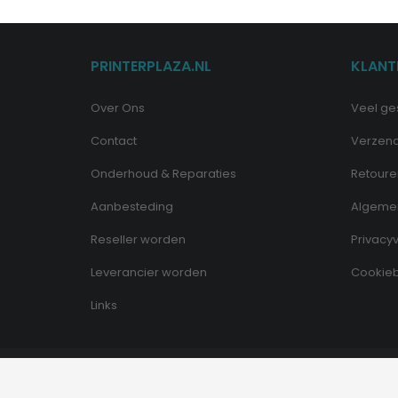
PRINTERPLAZA.NL
KLANT
Over Ons
Veel ge
Contact
Verzen
Onderhoud & Reparaties
Retoure
Aanbesteding
Algeme
Reseller worden
Privacyv
Leverancier worden
Cookieb
Links
© Copyright - Printerplaza.nl