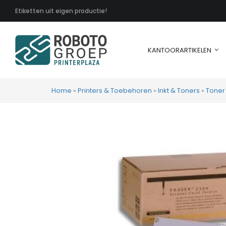
Etiketten uit eigen productie!
KANTOORARTIKELEN
Home
»
Printers & Toebehoren
»
Inkt & Toners
»
Toner