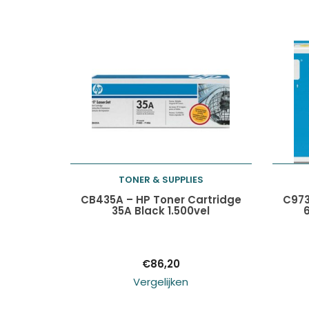
TONER & SUPPLIES
Toevoegen aan
CB435A – HP Toner Cartridge
C973
35A Black 1.500vel
winkelwagen
€
86,20
Vergelijken