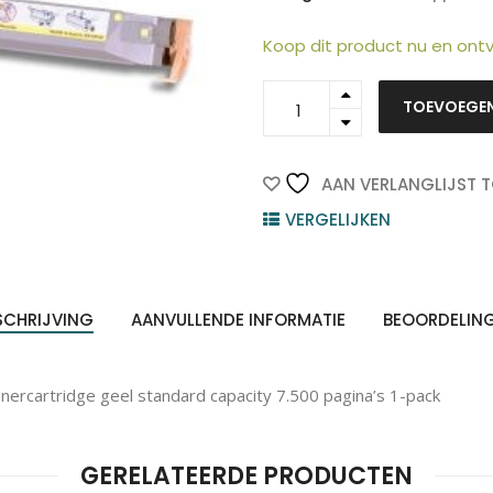
Koop dit product nu en on
016197500
TOEVOEGE
ten
-
Z
n
Xerox
Toner
Cartridge
AAN VERLANGLIJST 
Yellow
VERGELIJKEN
7.500vel
1st
quantity
SCHRIJVING
AANVULLENDE INFORMATIE
BEOORDELIN
ercartridge geel standard capacity 7.500 pagina’s 1-pack
GERELATEERDE PRODUCTEN