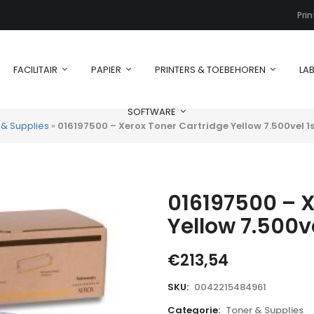
Pri
FACILITAIR
PAPIER
PRINTERS & TOEBEHOREN
LAB
SOFTWARE
 & Supplies
»
016197500 – Xerox Toner Cartridge Yellow 7.500vel 1s
016197500 – X
Yellow 7.500ve
€
213,54
SKU:
0042215484961
Categorie:
Toner & Supplies