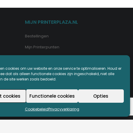
MIJN PRINTERPLAZA.NL
Bestellingen
Mijn Printerpunten
Retouren
en cookies om uw website en onze service te optimaliseren. Houd er
Wachtwoord vergeten
e dat als alleen functionele cookies zijn ingeschakeld, niet alle
an de site werken zoals bedoeld.
t cookies
Functionele cookies
Opties
Cookiebeleid
Privacyverklaring