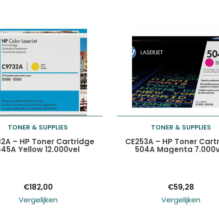
TONER & SUPPLIES
TONER & SUPPLIES
Toevoegen aan
Toevoegen aan
2A – HP Toner Cartridge
CE253A – HP Toner Cart
645A Yellow 12.000vel
504A Magenta 7.000v
winkelwagen
winkelwagen
€
182,00
€
59,28
Vergelijken
Vergelijken