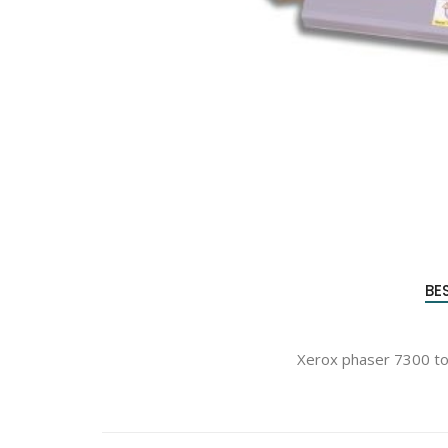
Produc
zoeke
BE
Xerox phaser 7300 ton