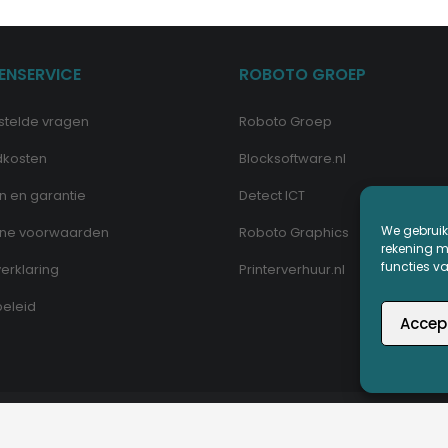
ENSERVICE
ROBOTO GROEP
stelde vragen
Roboto Groep
dkosten
Blocksoftware.nl
n en garantie
Detect ICT
We gebruik
ne voorwaarden
Roboto Graphics
rekening me
functies v
erklaring
Printerverhuur.nl
eleid
Accep