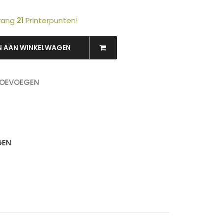
tvang
21
Printerpunten!
N AAN WINKELWAGEN
OEKEN
TOEVOEGEN
GEN