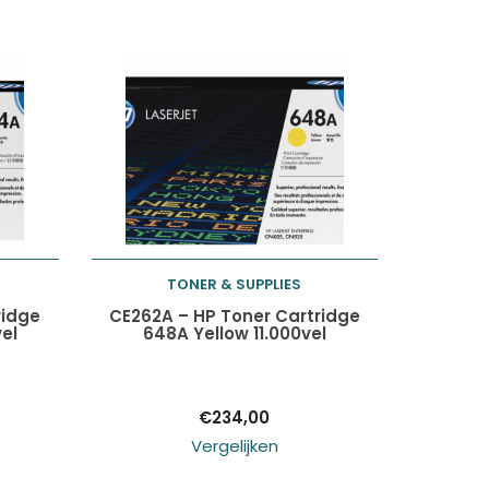
TONER & SUPPLIES
Toevoegen aan
ridge
CE262A – HP Toner Cartridge
el
648A Yellow 11.000vel
winkelwagen
€
234,00
Vergelijken