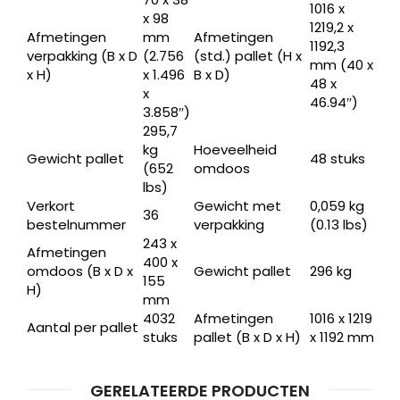
1016 x
x 98
1219,2 x
Afmetingen
mm
Afmetingen
1192,3
verpakking (B x D
(2.756
(std.) pallet (H x
mm (40 x
x H)
x 1.496
B x D)
48 x
x
46.94″)
3.858″)
295,7
kg
Hoeveelheid
Gewicht pallet
48 stuks
(652
omdoos
lbs)
Verkort
Gewicht met
0,059 kg
36
bestelnummer
verpakking
(0.13 lbs)
243 x
Afmetingen
400 x
omdoos (B x D x
Gewicht pallet
296 kg
155
H)
mm
4032
Afmetingen
1016 x 1219
Aantal per pallet
stuks
pallet (B x D x H)
x 1192 mm
GERELATEERDE PRODUCTEN