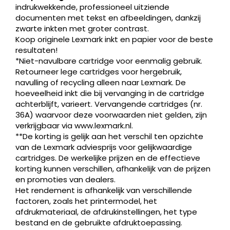
indrukwekkende, professioneel uitziende
documenten met tekst en afbeeldingen, dankzij
zwarte inkten met groter contrast.
Koop originele Lexmark inkt en papier voor de beste
resultaten!
*Niet-navulbare cartridge voor eenmalig gebruik.
Producten
Retourneer lege cartridges voor hergebruik,
ZOEKEN
zoeken
navulling of recycling alleen naar Lexmark. De
hoeveelheid inkt die bij vervanging in de cartridge
achterblijft, varieert. Vervangende cartridges (nr.
36A) waarvoor deze voorwaarden niet gelden, zijn
verkrijgbaar via www.lexmark.nl.
**De korting is gelijk aan het verschil ten opzichte
van de Lexmark adviesprijs voor gelijkwaardige
cartridges. De werkelijke prijzen en de effectieve
korting kunnen verschillen, afhankelijk van de prijzen
en promoties van dealers.
Het rendement is afhankelijk van verschillende
factoren, zoals het printermodel, het
afdrukmateriaal, de afdrukinstellingen, het type
bestand en de gebruikte afdruktoepassing.