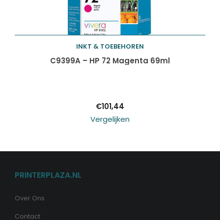
INKT & TOEBEHOREN
Toevoegen aan
C9399A – HP 72 Magenta 69ml
winkelwagen
€
101,44
Vergelijken
PRINTERPLAZA.NL
Over Ons
Contact