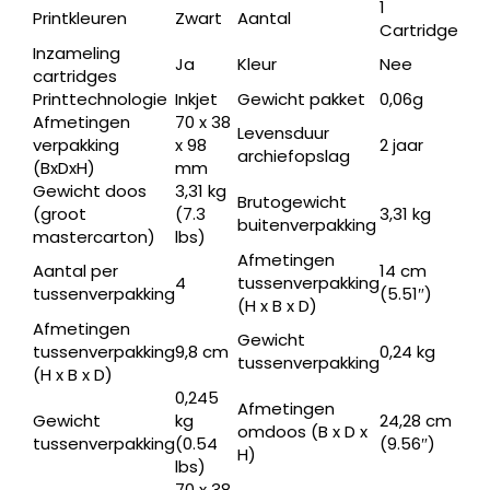
1
Printkleuren
Zwart
Aantal
Cartridge
Inzameling
Ja
Kleur
Nee
cartridges
Printtechnologie
Inkjet
Gewicht pakket
0,06g
Afmetingen
70 x 38
Levensduur
verpakking
x 98
2 jaar
archiefopslag
(BxDxH)
mm
Gewicht doos
3,31 kg
Brutogewicht
(groot
(7.3
3,31 kg
buitenverpakking
mastercarton)
lbs)
Afmetingen
Aantal per
14 cm
4
tussenverpakking
tussenverpakking
(5.51″)
(H x B x D)
Afmetingen
Gewicht
tussenverpakking
9,8 cm
0,24 kg
tussenverpakking
(H x B x D)
0,245
Afmetingen
Gewicht
kg
24,28 cm
omdoos (B x D x
tussenverpakking
(0.54
(9.56″)
H)
lbs)
70 x 38