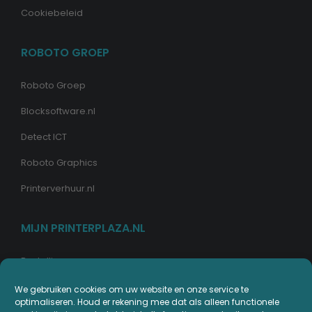
Cookiebeleid
ROBOTO GROEP
Roboto Groep
Blocksoftware.nl
Detect ICT
Roboto Graphics
Printerverhuur.nl
MIJN PRINTERPLAZA.NL
Bestellingen
Mijn Printerpunten
We gebruiken cookies om uw website en onze service te
optimaliseren. Houd er rekening mee dat als alleen functionele