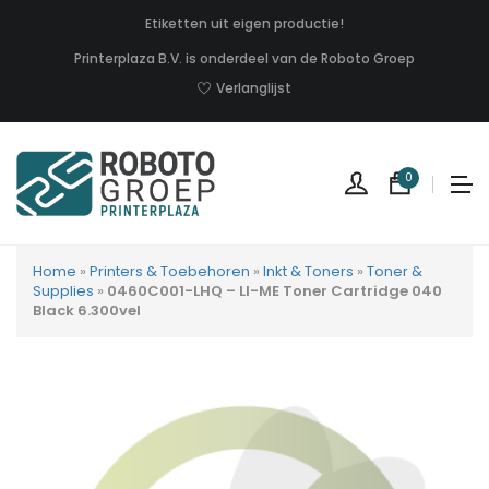
Etiketten uit eigen productie!
Printerplaza B.V. is onderdeel van de Roboto Groep
Verlanglijst
0
Home
»
Printers & Toebehoren
»
Inkt & Toners
»
Toner &
Supplies
»
0460C001-LHQ – LI-ME Toner Cartridge 040
Black 6.300vel
Geen
produc
in
uw
winkel