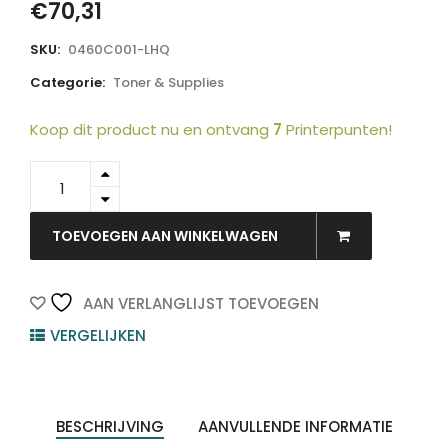
€
70,31
SKU:
0460C001-LHQ
Categorie:
Toner & Supplies
Koop dit product nu en ontvang
7
Printerpunten!
0460C001-
LHQ
-
LI-
TOEVOEGEN AAN WINKELWAGEN
ME
Toner
Cartridge
AAN VERLANGLIJST TOEVOEGEN
040
VERGELIJKEN
Black
6.300vel
quantity
BESCHRIJVING
AANVULLENDE INFORMATIE