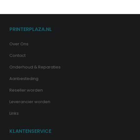
PRINTERPLAZA.NL
Over Ons
Contact
Onderhoud & Reparaties
Aanbesteding
Reseller worden
Leverancier worden
Links
KLANTENSERVICE