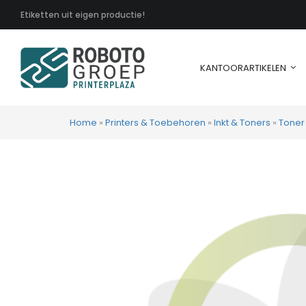
Etiketten uit eigen productie!
KANTOORARTIKELEN
Home
»
Printers & Toebehoren
»
Inkt & Toners
»
Toner