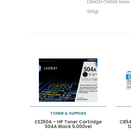
CANON CW600 toner pa
500gr
TONER & SUPPLIES
Toevoegen aan
CE250A – HP Toner Cartridge
CB54
504A Black 5.000vel
1