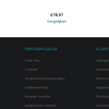
winkelwagen
€
78,97
Vergelijken
PRINTERPLAZA.NL
KLANT
Over Ons
Veel ge
Contact
Verzen
Onderhoud & Reparaties
Retoure
Aanbesteding
Algeme
Reseller worden
Privacyv
Leverancier worden
Cookieb