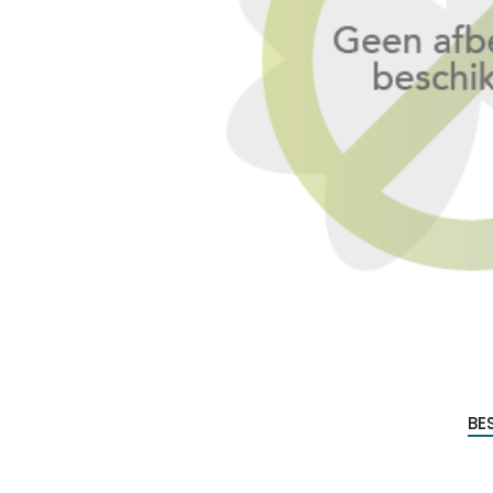
Produc
zoeke
BE