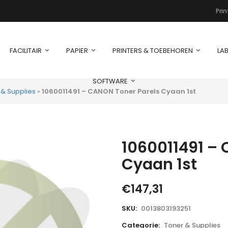
Pri
FACILITAIR
PAPIER
PRINTERS & TOEBEHOREN
LAB
SOFTWARE
 & Supplies
»
1060011491 – CANON Toner Parels Cyaan 1st
1060011491 –
Cyaan 1st
€
147,31
SKU:
0013803193251
Categorie:
Toner & Supplies