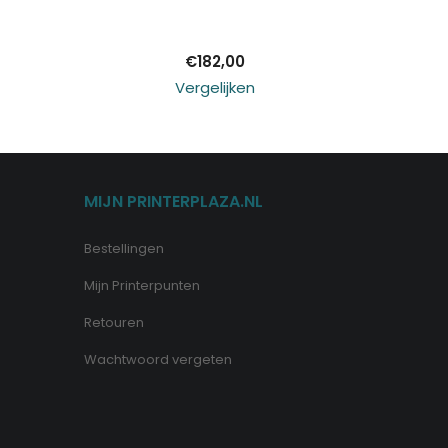
winkelwagen
€
182,00
Vergelijken
MIJN PRINTERPLAZA.NL
Bestellingen
Mijn Printerpunten
Retouren
Wachtwoord vergeten