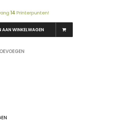
tvang
14
Printerpunten!
N AAN WINKELWAGEN
TOEVOEGEN
OEKEN
GEN