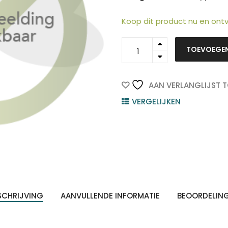
Koop dit product nu en on
1060011491
TOEVOEGE
-
CANON
Toner
Parels
AAN VERLANGLIJST 
Cyaan
VERGELIJKEN
1st
quantity
ten
Z
n
SCHRIJVING
AANVULLENDE INFORMATIE
BEOORDELIN