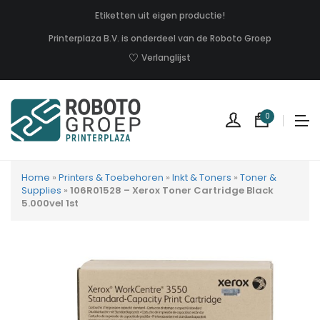
Etiketten uit eigen productie!
Printerplaza B.V. is onderdeel van de Roboto Groep
Verlanglijst
0
Home
»
Printers & Toebehoren
»
Inkt & Toners
»
Toner &
Supplies
»
106R01528 – Xerox Toner Cartridge Black
5.000vel 1st
Geen
produc
in
uw
winkel