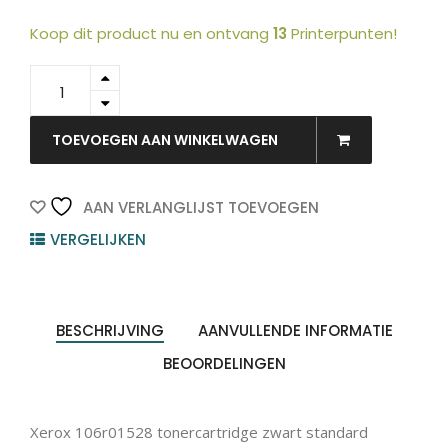
Koop dit product nu en ontvang
13
Printerpunten!
106R01528
-
Xerox
Toner
TOEVOEGEN AAN WINKELWAGEN
Cartridge
Black
5.000vel
AAN VERLANGLIJST TOEVOEGEN
1st
VERGELIJKEN
quantity
BESCHRIJVING
AANVULLENDE INFORMATIE
BEOORDELINGEN
Xerox 106r01528 tonercartridge zwart standard