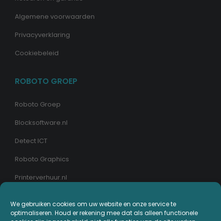
Algemene voorwaarden
Privacyverklaring
Cookiebeleid
ROBOTO GROEP
Roboto Groep
Blocksoftware.nl
Detect ICT
Roboto Graphics
Printerverhuur.nl
We gebruiken cookies om uw website en onze service te
MIJN PRINTERPLAZA.NL
optimaliseren. Houd er rekening mee dat als alleen functionele