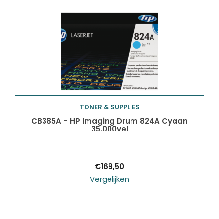
TONER & SUPPLIES
Toevoegen aan
CB385A – HP Imaging Drum 824A Cyaan
35.000vel
winkelwagen
€
168,50
Vergelijken