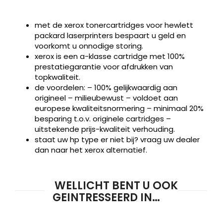
met de xerox tonercartridges voor hewlett
packard laserprinters bespaart u geld en
voorkomt u onnodige storing.
xerox is een a-klasse cartridge met 100%
prestatiegarantie voor afdrukken van
topkwaliteit.
de voordelen: – 100% gelijkwaardig aan
origineel – milieubewust – voldoet aan
europese kwaliteitsnormering – minimaal 20%
besparing t.o.v. originele cartridges –
uitstekende prijs-kwaliteit verhouding.
Producten
staat uw hp type er niet bij? vraag uw dealer
ZOEKEN
zoeken
dan naar het xerox alternatief.
WELLICHT BENT U OOK
GEINTRESSEERD IN…