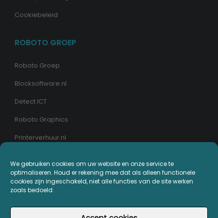
Cookiebeleid
ROBOTO GROEP
Roboto Groep
Blocksoftware.nl
Detect ICT
Roboto Graphics
Printerverhuur.nl
MIJN PRINTERPLAZA.NL
We gebruiken cookies om uw website en onze service te
optimaliseren. Houd er rekening mee dat als alleen functionele
cookies zijn ingeschakeld, niet alle functies van de site werken
Bestellingen
zoals bedoeld.
Mijn Printerpunten
Accept cookies