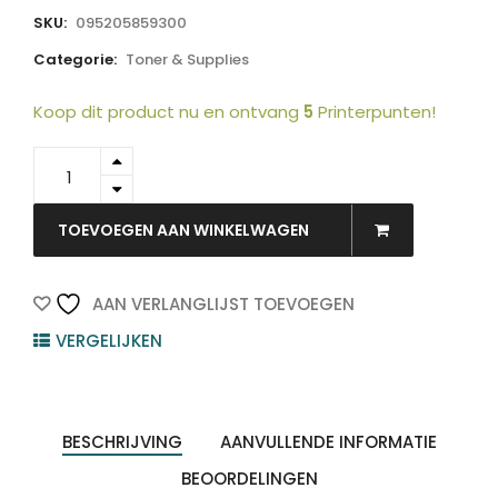
SKU:
095205859300
Categorie:
Toner & Supplies
Koop dit product nu en ontvang
5
Printerpunten!
106R02224
-
Xerox
Toner
TOEVOEGEN AAN WINKELWAGEN
Cartridge
128A
Yellow
AAN VERLANGLIJST TOEVOEGEN
11.000vel
VERGELIJKEN
1st
quantity
BESCHRIJVING
AANVULLENDE INFORMATIE
BEOORDELINGEN