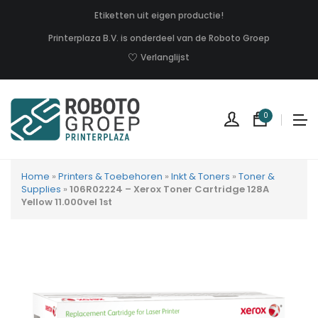
Etiketten uit eigen productie!
Printerplaza B.V. is onderdeel van de Roboto Groep
Verlanglijst
0
Home
»
Printers & Toebehoren
»
Inkt & Toners
»
Toner &
Supplies
»
106R02224 – Xerox Toner Cartridge 128A
Yellow 11.000vel 1st
Geen
produc
in
uw
winkel