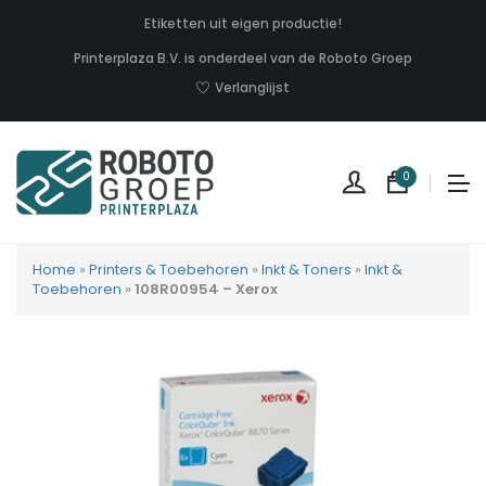
Etiketten uit eigen productie!
Printerplaza B.V. is onderdeel van de Roboto Groep
Verlanglijst
0
Home
»
Printers & Toebehoren
»
Inkt & Toners
»
Inkt &
Toebehoren
»
108R00954 – Xerox
Geen
produc
in
uw
winkel