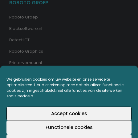
ROBOTO GROEP
Roboto Groep
Blocksoftware.nl
Detect ICT
Roboto Graphics
Printerverhuur.nl
MIJN PRINTERPLAZA.NL
We gebruiken cookies om uw website en onze service te
optimaliseren. Houd er rekening mee dat als alleen functionele
cookies zijn ingeschakeld, niet alle functies van de site werken
Bestellingen
zoals bedoeld.
Mijn Printerpunten
Accept cookies
Retouren
Functionele cookies
Wachtwoord vergeten