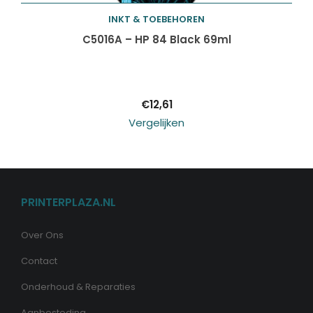
INKT & TOEBEHOREN
Toevoegen aan
C5016A – HP 84 Black 69ml
winkelwagen
€
12,61
Vergelijken
PRINTERPLAZA.NL
Over Ons
Contact
Onderhoud & Reparaties
Aanbesteding