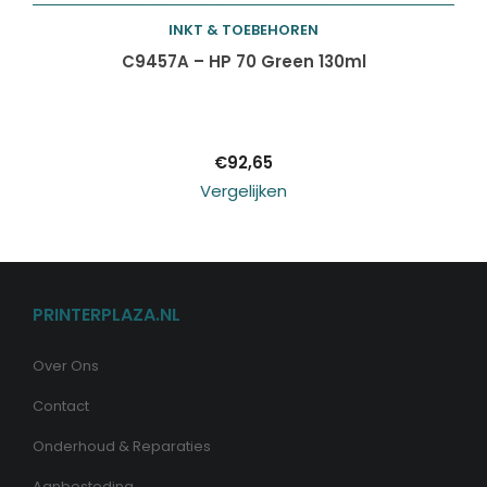
INKT & TOEBEHOREN
Toevoegen aan
C9457A – HP 70 Green 130ml
winkelwagen
€
92,65
Vergelijken
PRINTERPLAZA.NL
Over Ons
Contact
Onderhoud & Reparaties
Aanbesteding