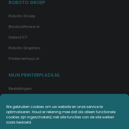
ROBOTO GROEP
Roboto Groep
Blocksoftware.nl
Detect ICT
Roboto Graphics
Printerverhuur.nl
MIJN PRINTERPLAZA.NL
Bestellingen
Mijn Printerpunten
We gebruiken cookies om uw website en onze service te
Retouren
optimaliseren. Houd er rekening mee dat als alleen functionele
cookies zijn ingeschakeld, niet alle functies van de site werken
Wachtwoord vergeten
zoals bedoeld.