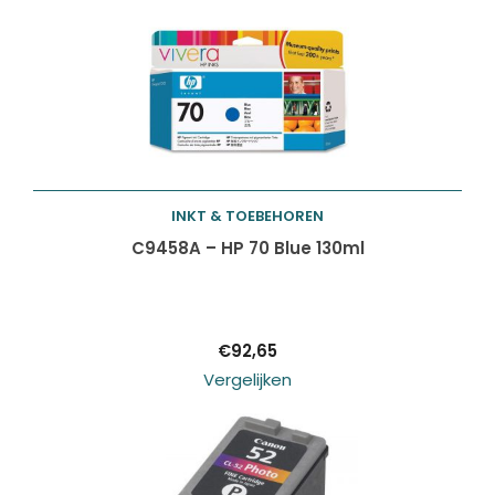
ZOEKEN
zoeken
INKT & TOEBEHOREN
Toevoegen aan
C9458A – HP 70 Blue 130ml
winkelwagen
€
92,65
Vergelijken