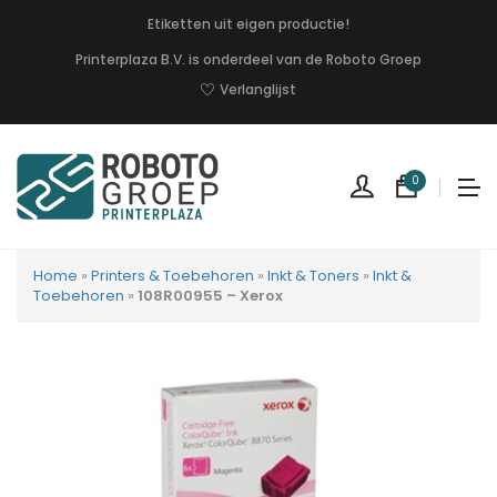
Etiketten uit eigen productie!
Printerplaza B.V. is onderdeel van de Roboto Groep
Verlanglijst
0
Home
»
Printers & Toebehoren
»
Inkt & Toners
»
Inkt &
Toebehoren
»
108R00955 – Xerox
Geen
produc
in
uw
winkel