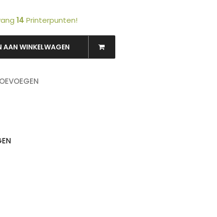
tvang
14
Printerpunten!
N AAN WINKELWAGEN
TOEVOEGEN
OEKEN
GEN