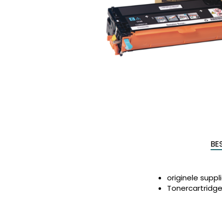
Produc
zoeke
BE
originele suppl
Tonercartridge