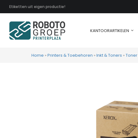
Etiketten uit eigen productie!
KANTOORARTIKELEN
Home
»
Printers & Toebehoren
»
Inkt & Toners
»
Toner