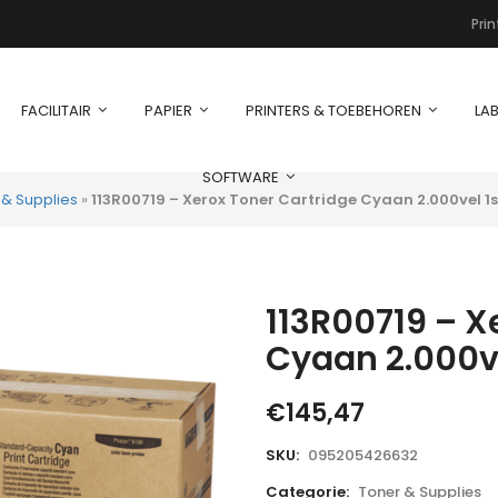
Pri
FACILITAIR
PAPIER
PRINTERS & TOEBEHOREN
LAB
SOFTWARE
 & Supplies
»
113R00719 – Xerox Toner Cartridge Cyaan 2.000vel 1s
113R00719 – X
Cyaan 2.000ve
€
145,47
SKU:
095205426632
Categorie:
Toner & Supplies