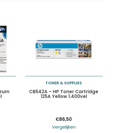
TONER & SUPPLIES
Toevoegen aan
Drum
CB542A – HP Toner Cartridge
l
125A Yellow 1.400vel
winkelwagen
€
86,50
Vergelijken