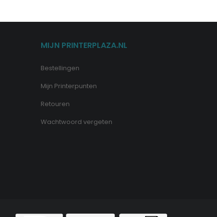
MIJN PRINTERPLAZA.NL
Bestellingen
Mijn Printerpunten
Retouren
Wachtwoord vergeten