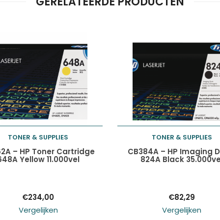
GERELATEERDE PRODUCTEN
TONER & SUPPLIES
TONER & SUPPLIES
Toevoegen aan
Toevoegen aan
2A – HP Toner Cartridge
CB384A – HP Imaging 
648A Yellow 11.000vel
824A Black 35.000ve
winkelwagen
winkelwagen
€
234,00
€
82,29
Vergelijken
Vergelijken