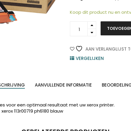
Koop dit product nu en on
113R00719
TOEVOEGE
-
Xerox
Toner
Cartridge
AAN VERLANGLIJST 
Cyaan
VERGELIJKEN
2.000vel
ten
1st
Z
n
quantity
SCHRIJVING
AANVULLENDE INFORMATIE
BEOORDELIN
ies voor een optimaal resultaat met uw xerox printer.
 xerox 113r00719 ph6180 blauw