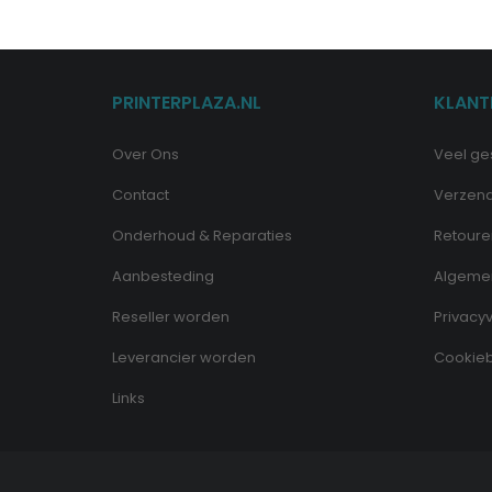
PRINTERPLAZA.NL
KLANT
Over Ons
Veel ge
Contact
Verzen
Onderhoud & Reparaties
Retoure
Aanbesteding
Algeme
Reseller worden
Privacyv
Leverancier worden
Cookieb
Links