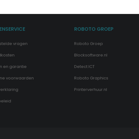
ENSERVICE
ROBOTO GROEP
stelde vragen
Roboto Groep
dkosten
Blocksoftware.nl
n en garantie
Detect ICT
ne voorwaarden
Roboto Graphics
erklaring
Printerverhuur.nl
eleid