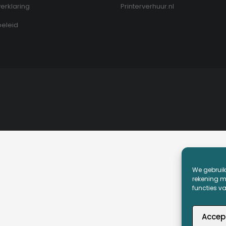
erklaring
Printerverhuur.nl
eleid
We gebruik
rekening me
functies v
Accep