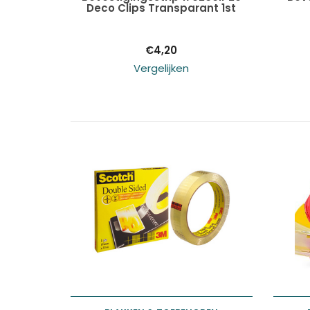
Deco Clips Transparant 1st
winkelwagen
€
4,20
Vergelijken