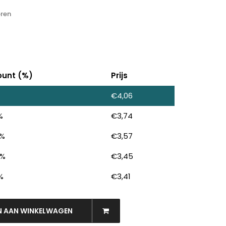
ren
ount (%)
Prijs
€
4,06
%
€
3,74
 %
€
3,57
 %
€
3,45
 %
€
3,41
N AAN WINKELWAGEN