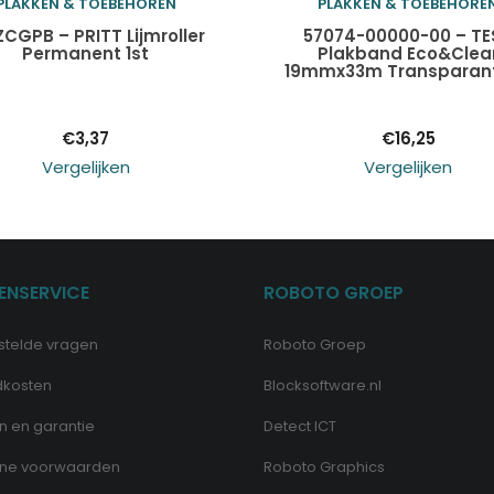
PLAKKEN & TOEBEHOREN
PLAKKEN & TOEBEHORE
Toevoegen aan
Toevoegen aan
ZCGPB – PRITT Lijmroller
57074-00000-00 – TE
Permanent 1st
Plakband Eco&Clea
19mmx33m Transparant
winkelwagen
winkelwagen
€
3,37
€
16,25
Vergelijken
Vergelijken
ENSERVICE
ROBOTO GROEP
stelde vragen
Roboto Groep
dkosten
Blocksoftware.nl
n en garantie
Detect ICT
ne voorwaarden
Roboto Graphics