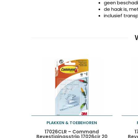
geen beschadi
de haak is, me
inclusief trans
PLAKKEN & TOEBEHOREN
Toevoegen aan
17026CLR – Command
1
Bevestigingsstrip 17026cir 20
Beve