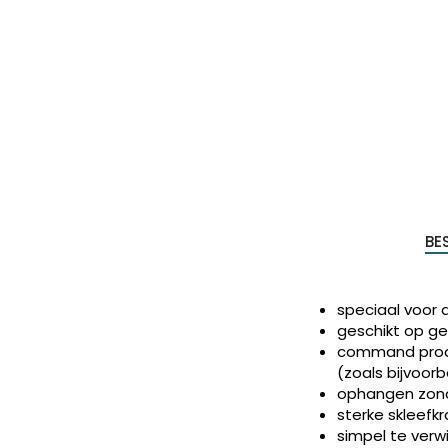
Produc
zoeke
BE
speciaal voor 
geschikt op ges
command produ
(zoals bijvoorb
ophangen zond
sterke skleefk
simpel te verwi