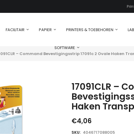
Pri
FACILITAIR
PAPIER
PRINTERS & TOEBEHOREN
LAB
SOFTWARE
7091CLR – Command Bevestigingsstrip 17091c 2 Ovale Haken Tra
17091CLR – 
Bevestigingss
Haken Transp
€
4,06
SKU:
4046717088005