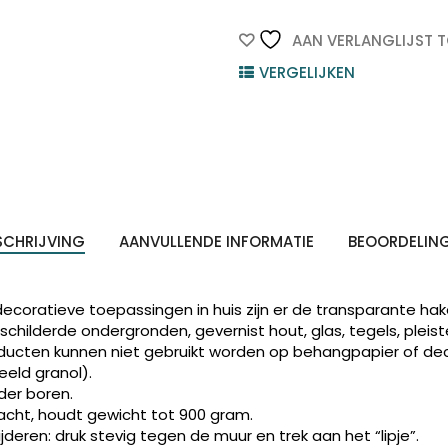
Bevestigingsstrip
17091c
AAN VERLANGLIJST 
2
VERGELIJKEN
Ovale
Haken
ten
Transparant
Z
n
1st
quantity
SCHRIJVING
AANVULLENDE INFORMATIE
BEOORDELIN
decoratieve toepassingen in huis zijn er de transparante 
childerde ondergronden, gevernist hout, glas, tegels, pleist
cten kunnen niet gebruikt worden op behangpapier of deco
eeld granol).
er boren.
racht, houdt gewicht tot 900 gram.
jderen: druk stevig tegen de muur en trek aan het “lipje”.