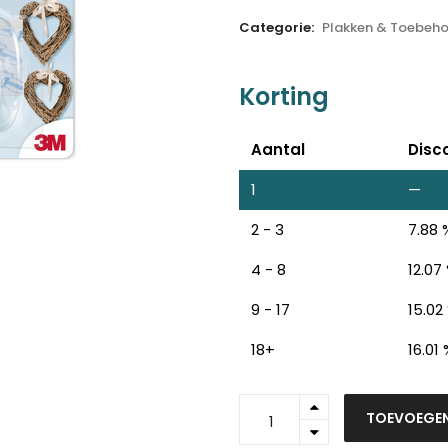
Categorie:
Plakken & Toebeho
Korting
Aantal
Disc
1
—
2 - 3
7.88 
4 - 8
12.07
9 - 17
15.02
18+
16.01
17091CLR
TOEVOEGE
-
Command