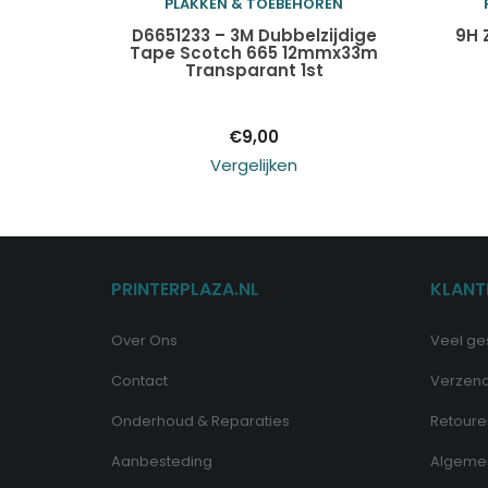
PLAKKEN & TOEBEHOREN
Toevoegen aan
D6651233 – 3M Dubbelzijdige
9H 
Tape Scotch 665 12mmx33m
Transparant 1st
winkelwagen
€
9,00
Vergelijken
PRINTERPLAZA.NL
KLANT
Over Ons
Veel ge
Contact
Verzen
Onderhoud & Reparaties
Retoure
Aanbesteding
Algeme