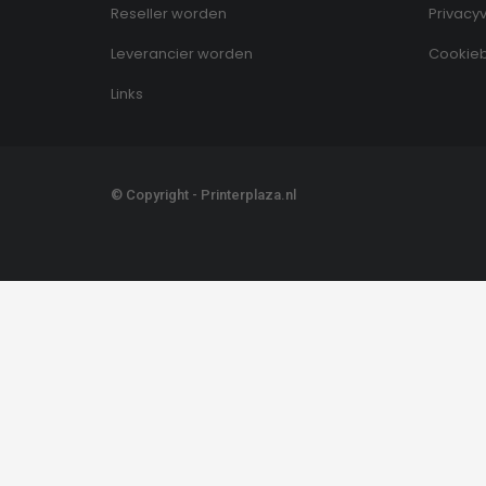
Reseller worden
Privacyv
Leverancier worden
Cookieb
Links
© Copyright - Printerplaza.nl