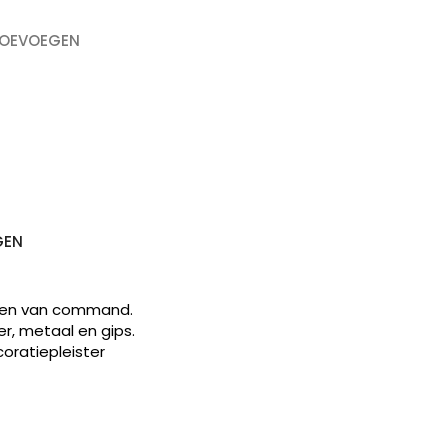
TOEVOEGEN
OEKEN
GEN
haken van command.
er, metaal en gips.
ratiepleister