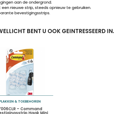
gingen aan de ondergrond.
t een nieuwe strip, steeds opnieuw te gebruiken.
parante bevestigingsstrips.
WELLICHT BENT U OOK GEINTRESSEERD IN
PLAKKEN & TOEBEHOREN
Toevoegen aan
7006CLR – Command
stigingsstrip Haak Mini