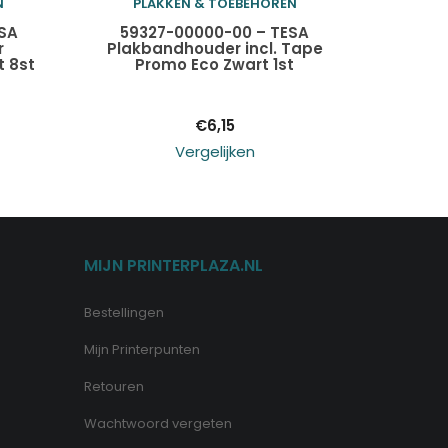
N
PLAKKEN & TOEBEHOREN
Toevoegen aan
SA
59327-00000-00 – TESA
r
Plakbandhouder incl. Tape
 8st
Promo Eco Zwart 1st
winkelwagen
€
6,15
Vergelijken
MIJN PRINTERPLAZA.NL
Bestellingen
Mijn Printerpunten
Retouren
Wachtwoord vergeten