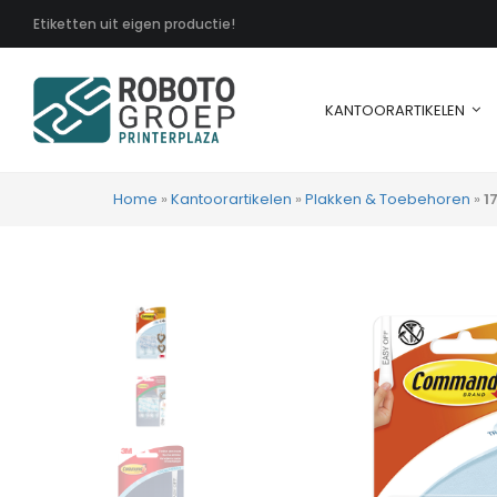
Etiketten uit eigen productie!
KANTOORARTIKELEN
Home
»
Kantoorartikelen
»
Plakken & Toebehoren
»
1