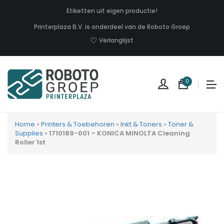
Etiketten uit eigen productie!
Printerplaza B.V. is onderdeel van de Roboto Groep
Verlanglijst
0
Home
»
Printers & Toebehoren
»
Inkt & Toners
»
Toner &
Supplies
»
1710189-001 – KONICA MINOLTA Cleaning
Roller 1st
Geen
produc
in
uw
winkel