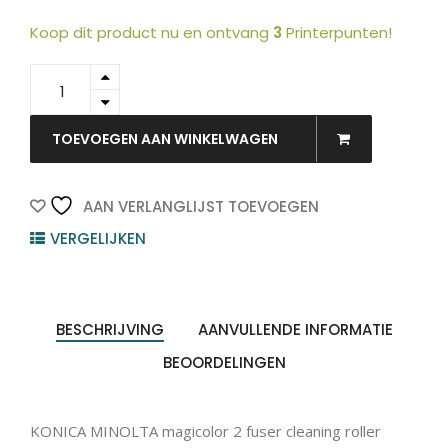
Koop dit product nu en ontvang
3
Printerpunten!
1710189-
001
-
KONICA
TOEVOEGEN AAN WINKELWAGEN
MINOLTA
Cleaning
Roller
AAN VERLANGLIJST TOEVOEGEN
1st
VERGELIJKEN
quantity
BESCHRIJVING
AANVULLENDE INFORMATIE
BEOORDELINGEN
KONICA MINOLTA magicolor 2 fuser cleaning roller