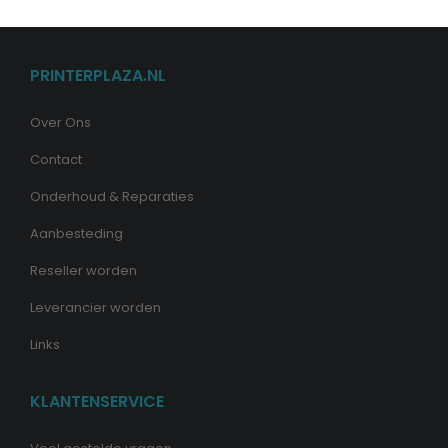
PRINTERPLAZA.NL
Over Ons
Contact
Onderhoud & Reparaties
Aanbesteding
Reseller worden
Leverancier worden
Links
KLANTENSERVICE