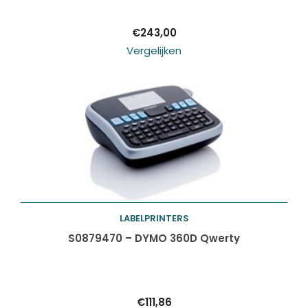
€
243,00
Vergelijken
LABELPRINTERS
Toevoegen aan
S0879470 – DYMO 360D Qwerty
winkelwagen
€
111,86