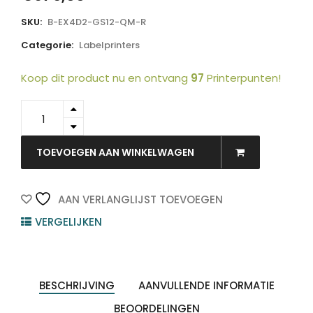
SKU:
B-EX4D2-GS12-QM-R
Categorie:
Labelprinters
Koop dit product nu en ontvang
97
Printerpunten!
18221168781
-
TOSHIBA
Labelprinter
TOEVOEGEN AAN WINKELWAGEN
B-
EX4D2
203dpi
AAN VERLANGLIJST TOEVOEGEN
4inch
VERGELIJKEN
quantity
BESCHRIJVING
AANVULLENDE INFORMATIE
BEOORDELINGEN