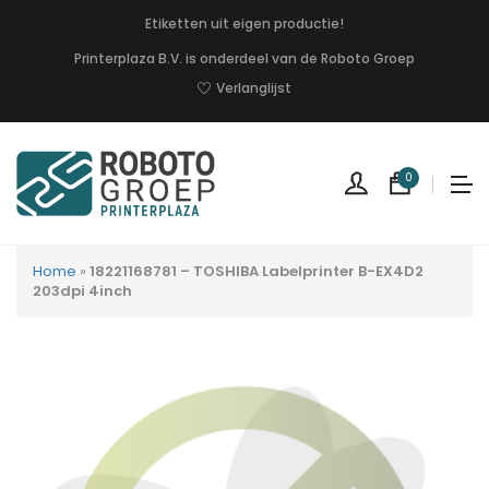
Etiketten uit eigen productie!
Printerplaza B.V. is onderdeel van de Roboto Groep
Verlanglijst
0
Home
»
18221168781 – TOSHIBA Labelprinter B-EX4D2
203dpi 4inch
Geen
produc
in
uw
winkel