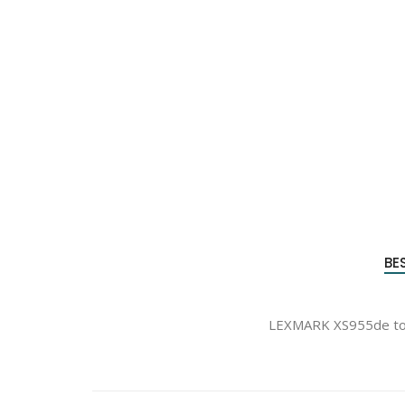
Produc
zoeke
BE
LEXMARK XS955de ton