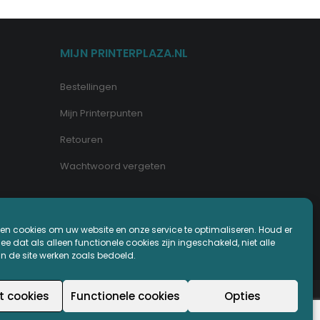
MIJN PRINTERPLAZA.NL
Bestellingen
Mijn Printerpunten
Retouren
Wachtwoord vergeten
en cookies om uw website en onze service te optimaliseren. Houd er
e dat als alleen functionele cookies zijn ingeschakeld, niet alle
an de site werken zoals bedoeld.
t cookies
Functionele cookies
Opties