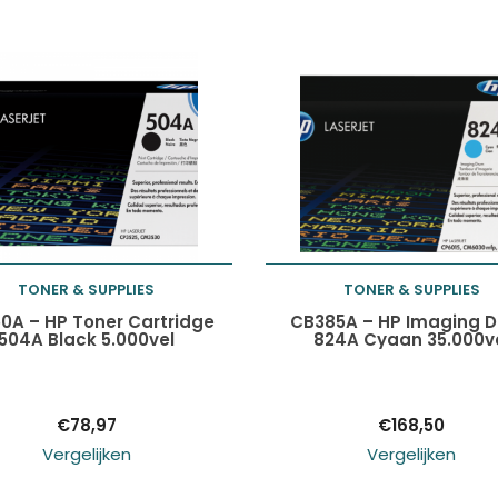
TONER & SUPPLIES
TONER & SUPPLIES
Toevoegen aan
Toevoegen aan
0A – HP Toner Cartridge
CB385A – HP Imaging 
504A Black 5.000vel
824A Cyaan 35.000v
winkelwagen
winkelwagen
€
78,97
€
168,50
Vergelijken
Vergelijken