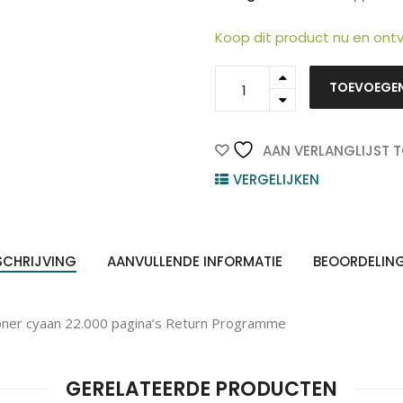
Koop dit product nu en on
22Z0009
TOEVOEGE
-
LEXMARK
ten
Z
n
Toner
Cartridge
AAN VERLANGLIJST 
Cyaan
VERGELIJKEN
22.000vel
1st
quantity
SCHRIJVING
AANVULLENDE INFORMATIE
BEOORDELIN
er cyaan 22.000 pagina’s Return Programme
GERELATEERDE PRODUCTEN