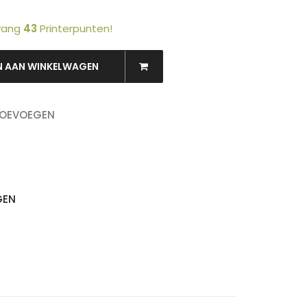
tvang
43
Printerpunten!
N AAN WINKELWAGEN
OEKEN
TOEVOEGEN
GEN