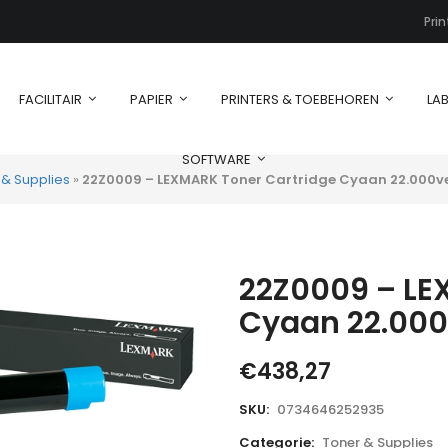
Pri
FACILITAIR
PAPIER
PRINTERS & TOEBEHOREN
LAB
SOFTWARE
 & Supplies
»
22Z0009 – LEXMARK Toner Cartridge Cyaan 22.000vel
22Z0009 – LE
Cyaan 22.000v
€
438,27
SKU:
0734646252935
Categorie:
Toner & Supplies