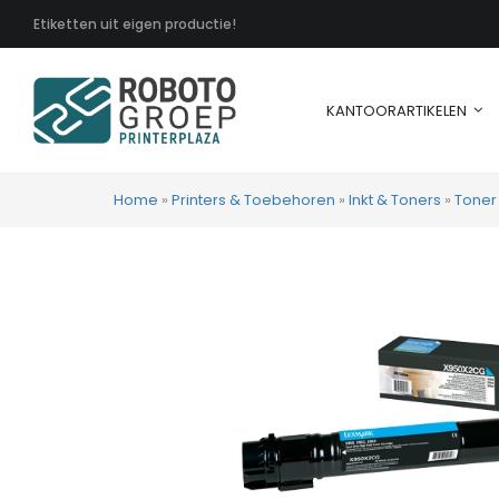
Etiketten uit eigen productie!
KANTOORARTIKELEN
Home
»
Printers & Toebehoren
»
Inkt & Toners
»
Toner