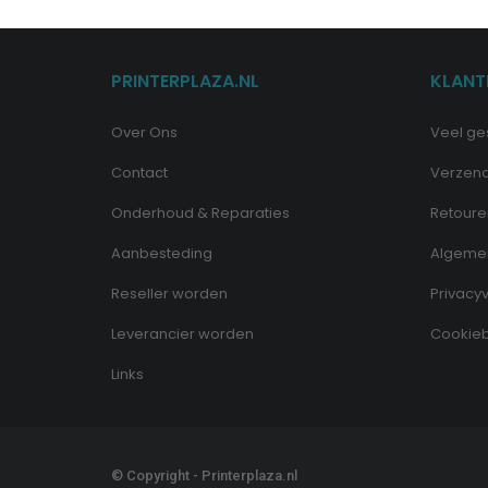
PRINTERPLAZA.NL
KLANT
Over Ons
Veel ge
Contact
Verzen
Onderhoud & Reparaties
Retoure
Aanbesteding
Algeme
Reseller worden
Privacyv
Leverancier worden
Cookieb
Links
© Copyright - Printerplaza.nl