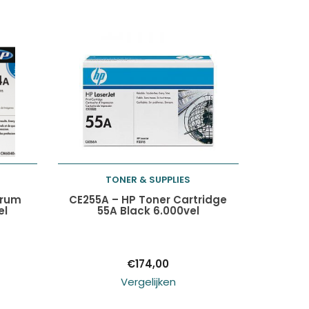
TONER & SUPPLIES
Toevoegen aan
Drum
CE255A – HP Toner Cartridge
el
55A Black 6.000vel
winkelwagen
€
174,00
Vergelijken