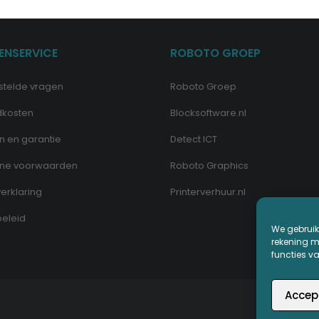
ENSERVICE
ROBOTO GROEP
stelde vragen
Roboto Groep
dkosten
Blocksoftware.nl
n en garantie
Detect ICT
ne voorwaarden
Roboto Graphics
erklaring
Printerverhuur.nl
eleid
We gebruik
rekening me
functies v
Accep