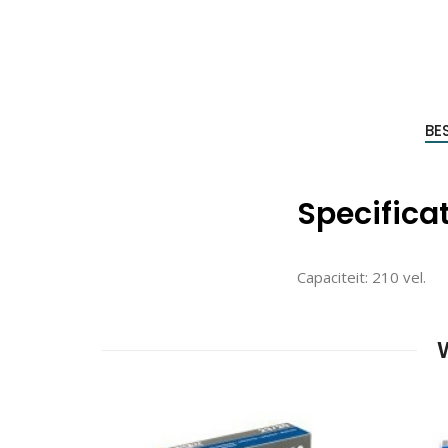
Produc
zoeke
BE
Specificat
Capaciteit: 210 vel.