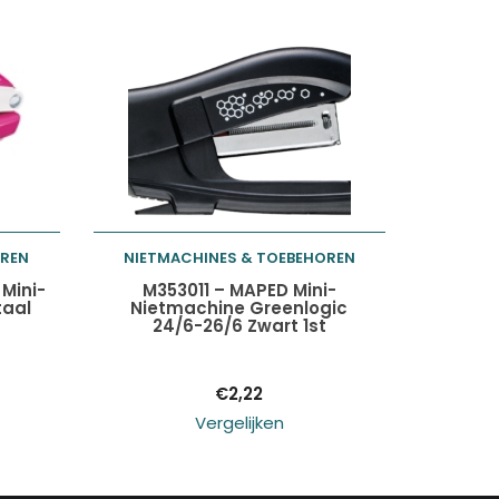
OREN
NIETMACHINES & TOEBEHOREN
Toevoegen aan
 Mini-
M353011 – MAPED Mini-
taal
Nietmachine Greenlogic
24/6-26/6 Zwart 1st
winkelwagen
€
2,22
Vergelijken