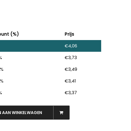
ount (%)
Prijs
€
4,06
%
€
3,73
 %
€
3,49
 %
€
3,41
 %
€
3,37
N AAN WINKELWAGEN