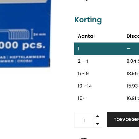
Korting
Aantal
Disc
1
—
2 - 4
8.04 
5 - 9
13.95
10 - 14
15.93
15+
16.91
24870500
TOEVOEGE
-
RAPID
Nietjes