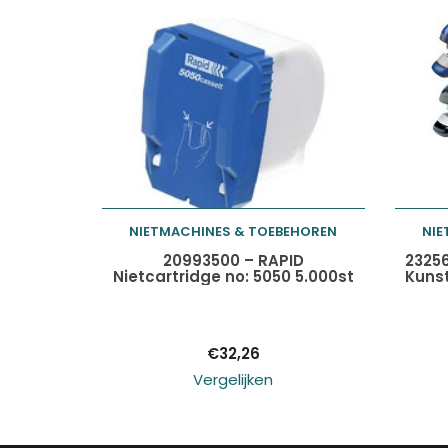
NIETMACHINES & TOEBEHOREN
NIE
Toevoegen aan
20993500 – RAPID
2325
Nietcartridge no: 5050 5.000st
Kunst
winkelwagen
€
32,26
Vergelijken