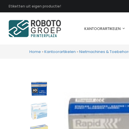
Etiketten uit eigen productie!
KANTOORARTIKELEN
Home
»
Kantoorartikelen
»
Nietmachines & Toebehor