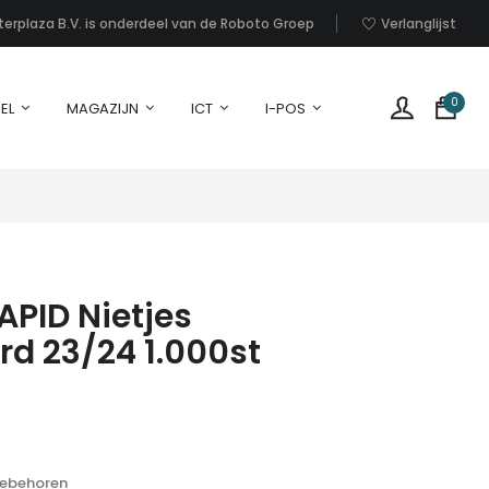
nterplaza B.V. is onderdeel van de Roboto Groep
Verlanglijst
0
EL
MAGAZIJN
ICT
I-POS
PID Nietjes
d 23/24 1.000st
G
p
i
u
w
oebehoren