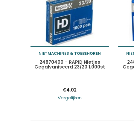
NIETMACHINES & TOEBEHOREN
NIE
Toevoegen aan
24870400 – RAPID Nietjes
24
Gegalvaniseerd 23/20 1.000st
Gega
winkelwagen
€
4,02
Vergelijken