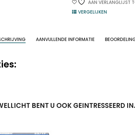
Gegalvaniseerd
AAN VERLANGLIJST 
23/24
VERGELIJKEN
ten
1.000st
Z
n
quantity
SCHRIJVING
AANVULLENDE INFORMATIE
BEOORDELIN
ies:
WELLICHT BENT U OOK GEINTRESSEERD IN