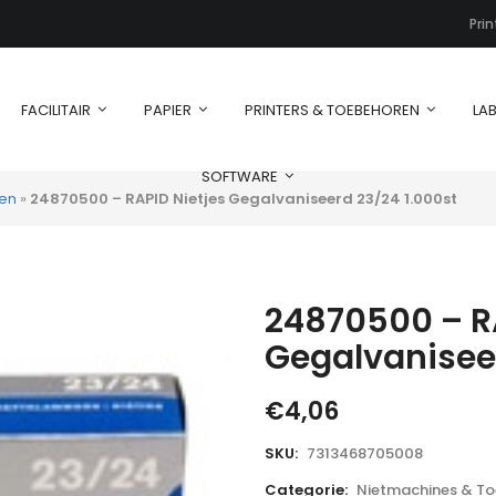
Pri
FACILITAIR
PAPIER
PRINTERS & TOEBEHOREN
LAB
SOFTWARE
en
»
24870500 – RAPID Nietjes Gegalvaniseerd 23/24 1.000st
24870500 – RA
Gegalvaniseer
€
4,06
SKU:
7313468705008
Categorie:
Nietmachines & T