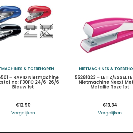
TMACHINES & TOEBEHOREN
NIETMACHINES & TOEBEH
Toevoegen aan
Toevoegen aan
6501 – RAPID Nietmachine
55281023 – LEITZ/ESSELTE
stof no: F30FC 24/6-26/6
Nietmachine Nexxt Me
Blauw 1st
Metallic Roze 1st
winkelwagen
winkelwagen
€
12,90
€
13,34
Vergelijken
Vergelijken