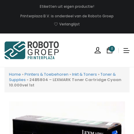
Etiketten uit eigen productie!
Printerplaza B.V. is onderdeel van de Roboto Groep
Verlanglijst
0
Home
»
Printers & Toebehoren
»
Inkt & Toners
»
Toner &
Supplies
»
24B5804 – LEXMARK Toner Cartridge Cyaan
10.000vel 1st
Geen
produc
in
uw
winkel