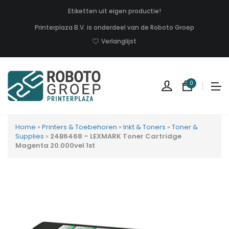
Etiketten uit eigen productie!
Printerplaza B.V. is onderdeel van de Roboto Groep
Verlanglijst
0
Home
»
Printers & Toebehoren
»
Inkt & Toners
»
Toner &
Supplies
»
24B6468 – LEXMARK Toner Cartridge
Magenta 20.000vel 1st
Geen
produc
in
uw
winkel