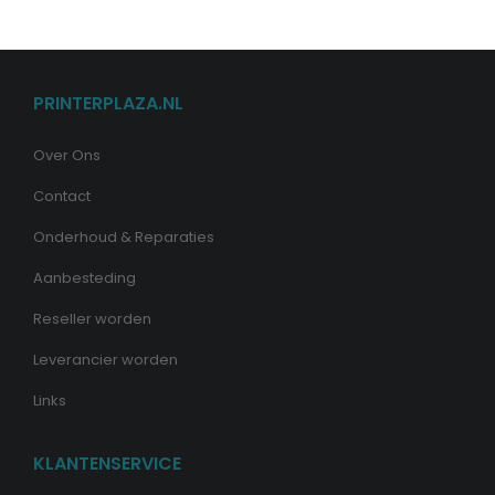
PRINTERPLAZA.NL
Over Ons
Contact
Onderhoud & Reparaties
Aanbesteding
Reseller worden
Leverancier worden
Links
KLANTENSERVICE