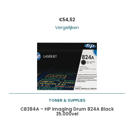
winkelwagen
€
54,52
Vergelijken
TONER & SUPPLIES
Toevoegen aan
CB384A – HP Imaging Drum 824A Black
35.000vel
winkelwagen