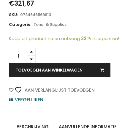
€
321,67
SKU:
0734646568913
Categorie:
Toner & Supplies
Koop dit product nu en ontvang
32
Printerpunten!
24B6468
-
LEXMARK
Toner
TOEVOEGEN AAN WINKELWAGEN
Cartridge
Magenta
20.000vel
AAN VERLANGLIJST TOEVOEGEN
1st
VERGELIJKEN
quantity
BESCHRIJVING
AANVULLENDE INFORMATIE