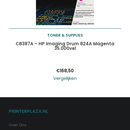
TONER & SUPPLIES
Toevoegen aan
CB387A – HP Imaging Drum 824A Magenta
35.000vel
winkelwagen
€
168,50
Vergelijken
PRINTERPLAZA.NL
Over Ons