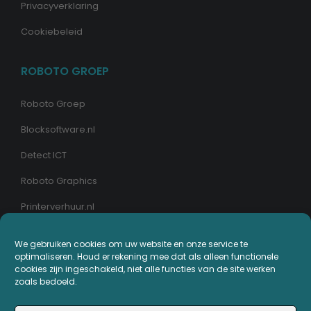
Privacyverklaring
Cookiebeleid
ROBOTO GROEP
Roboto Groep
Blocksoftware.nl
Detect ICT
Roboto Graphics
Printerverhuur.nl
MIJN PRINTERPLAZA.NL
We gebruiken cookies om uw website en onze service te
optimaliseren. Houd er rekening mee dat als alleen functionele
cookies zijn ingeschakeld, niet alle functies van de site werken
Bestellingen
zoals bedoeld.
Mijn Printerpunten