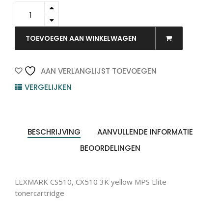
24B6593
-
LEXMARK
Toner
TOEVOEGEN AAN WINKELWAGEN
Cartridge
Yellow
3.000vel
AAN VERLANGLIJST TOEVOEGEN
1st
VERGELIJKEN
quantity
BESCHRIJVING
AANVULLENDE INFORMATIE
BEOORDELINGEN
LEXMARK CS510, CX510 3K yellow MPS Elite
tonercartridge
Producten