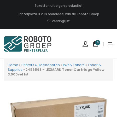
Etiketten uit eigen productie!
Printerplaza B.V. is onderdeel van de Roboto Groep
Verlanglijst
0
Home
»
Printers & Toebehoren
»
Inkt & Toners
»
Toner &
Supplies
»
24B6593 – LEXMARK Toner Cartridge Yellow
3.000vel 1st
Geen
produc
in
uw
winkel