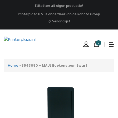
Etiketten uit eigen productie!
Printerplaza B.V. is onderdeel van de Roboto Groep
Verlanglijst
0
Home
»
3543090 – MAUL Boekensteun Zwart
Geen
produc
in
uw
winkel