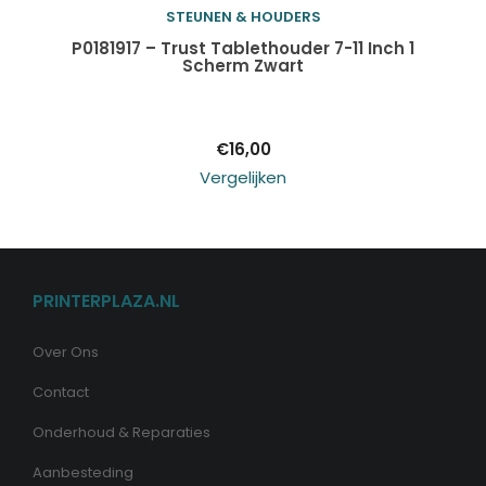
STEUNEN & HOUDERS
Toevoegen aan
P0181917 – Trust Tablethouder 7-11 Inch 1
Scherm Zwart
winkelwagen
€
16,00
Vergelijken
PRINTERPLAZA.NL
Over Ons
Contact
Onderhoud & Reparaties
Aanbesteding