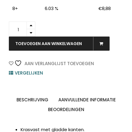
8+
6.03 %
€
8,88
Producten
ZOEKEN
zoeken
3543090
-
MAUL
Boekensteun
TOEVOEGEN AAN WINKELWAGEN
Zwart
quantity
AAN VERLANGLIJST TOEVOEGEN
VERGELIJKEN
BESCHRIJVING
AANVULLENDE INFORMATIE
BEOORDELINGEN
Krasvast met gladde kanten.