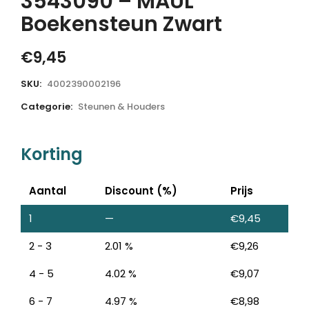
3543090 – MAUL
Boekensteun Zwart
€
9,45
SKU:
4002390002196
Categorie:
Steunen & Houders
Korting
Aantal
Discount (%)
Prijs
1
—
€
9,45
2 - 3
2.01 %
€
9,26
4 - 5
4.02 %
€
9,07
6 - 7
4.97 %
€
8,98