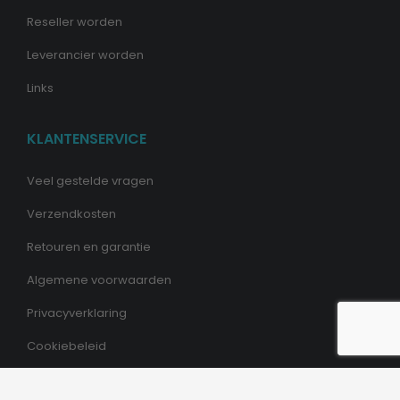
Reseller worden
Leverancier worden
Links
KLANTENSERVICE
Veel gestelde vragen
Verzendkosten
Retouren en garantie
Algemene voorwaarden
Privacyverklaring
Cookiebeleid
ROBOTO GROEP