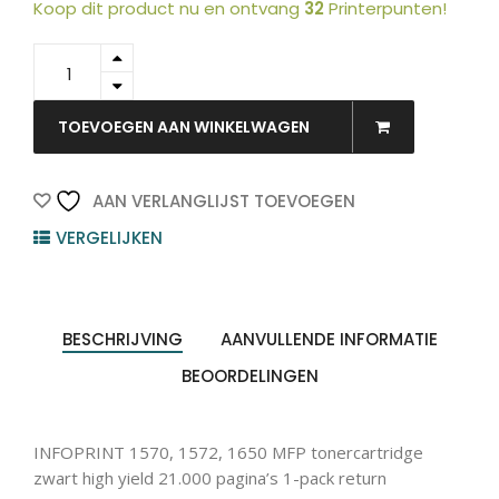
Koop dit product nu en ontvang
32
Printerpunten!
39V0544
-
RICOH
Toner
TOEVOEGEN AAN WINKELWAGEN
Cartridge
Black
21.000vel
AAN VERLANGLIJST TOEVOEGEN
1st
VERGELIJKEN
quantity
BESCHRIJVING
AANVULLENDE INFORMATIE
BEOORDELINGEN
INFOPRINT 1570, 1572, 1650 MFP tonercartridge
zwart high yield 21.000 pagina’s 1-pack return