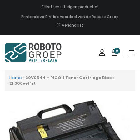
Etiketten uit eigen productie!
Printerplaza B.V. is onderdeel van de Roboto Groep
Verlanglijst
0
Home
»
39V0544 – RICOH Toner Cartridge Black
21.000vel 1st
Geen
produc
in
uw
winkel