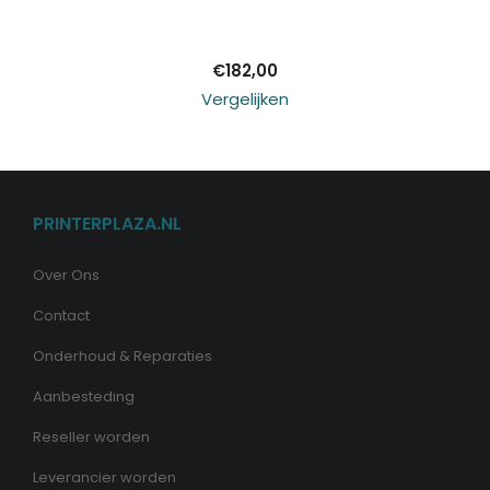
winkelwagen
€
182,00
Vergelijken
PRINTERPLAZA.NL
Over Ons
Contact
Onderhoud & Reparaties
Aanbesteding
Reseller worden
Leverancier worden