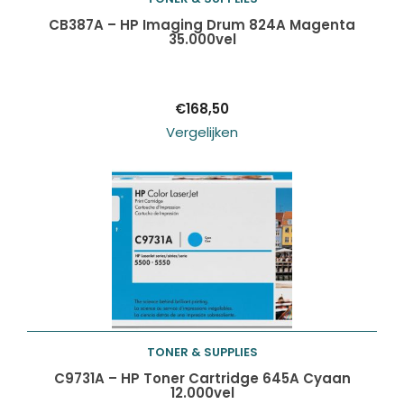
Toevoegen aan
CB387A – HP Imaging Drum 824A Magenta
35.000vel
winkelwagen
€
168,50
Vergelijken
TONER & SUPPLIES
Toevoegen aan
C9731A – HP Toner Cartridge 645A Cyaan
12.000vel