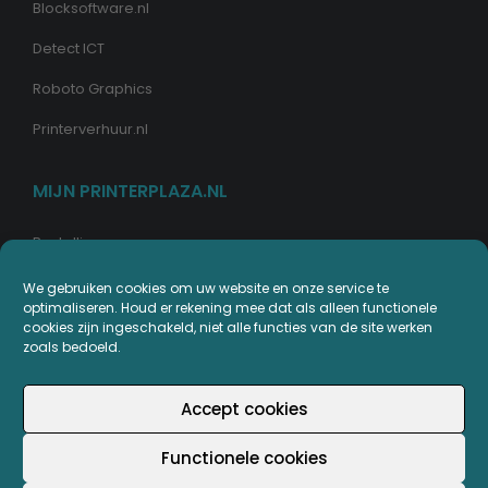
Blocksoftware.nl
Detect ICT
Roboto Graphics
Printerverhuur.nl
MIJN PRINTERPLAZA.NL
Bestellingen
Mijn Printerpunten
We gebruiken cookies om uw website en onze service te
optimaliseren. Houd er rekening mee dat als alleen functionele
Retouren
cookies zijn ingeschakeld, niet alle functies van de site werken
zoals bedoeld.
Wachtwoord vergeten
Accept cookies
Functionele cookies
© Copyright - Printerplaza.nl