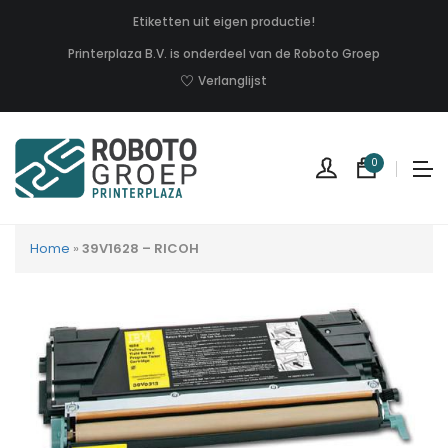
Etiketten uit eigen productie!
Printerplaza B.V. is onderdeel van de Roboto Groep
Verlanglijst
0
Home
»
39V1628 – RICOH
Geen
produc
in
uw
winkel