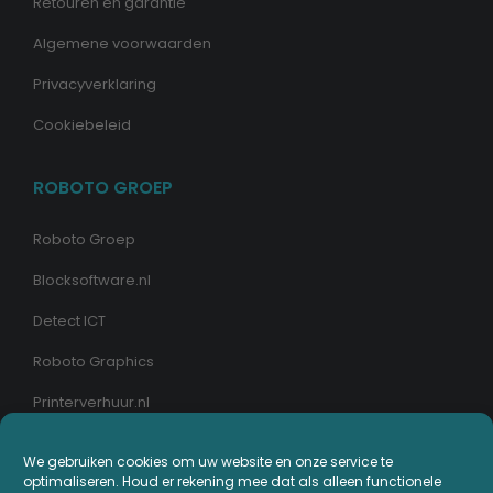
Retouren en garantie
Algemene voorwaarden
Privacyverklaring
Cookiebeleid
ROBOTO GROEP
Roboto Groep
Blocksoftware.nl
Detect ICT
Roboto Graphics
Printerverhuur.nl
We gebruiken cookies om uw website en onze service te
MIJN PRINTERPLAZA.NL
optimaliseren. Houd er rekening mee dat als alleen functionele