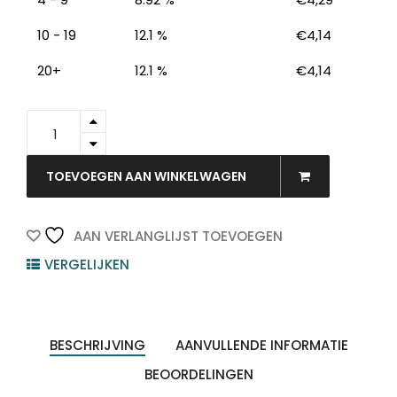
10 - 19
12.1 %
€
4,14
20+
12.1 %
€
4,14
5345805
-
FELLOWES
Bindrug
TOEVOEGEN AAN WINKELWAGEN
Kunststof
A4
21-
AAN VERLANGLIJST TOEVOEGEN
Rings
VERGELIJKEN
10mm
60vel
Wit
100st
quantity
BESCHRIJVING
AANVULLENDE INFORMATIE
BEOORDELINGEN