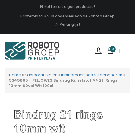
Etiketten uit eigen productie!
Printerplaza B.V. is onderdeel van de Roboto Groep
Verlanglijst
0
Home
»
Kantoorartikelen
»
Inbindmachines & Toebehoren
»
5345805 – FELLOWES Bindrug Kunststof A4 21-Rings
10mm 60vel Wit 100st
Geen
produc
in
uw
winkel