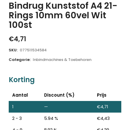
Bindrug Kunststof A4 21-
Rings 10mm 60vel Wit
100st
€
4,71
SKU:
077511534584
Categorie:
Inbindmachines & Toebehoren
Korting
Aantal
Discount (%)
Prijs
1
—
€
4,71
2 - 3
5.94 %
€
4,43
4 - 9
8.92 %
€
4,29