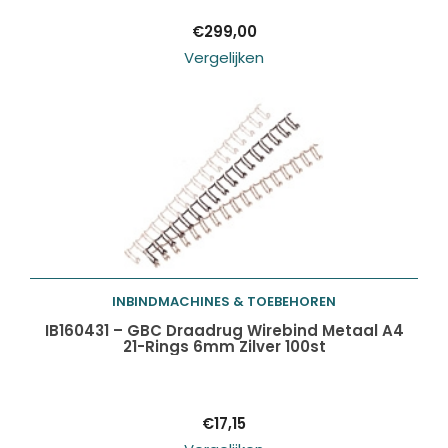
€
299,00
Vergelijken
INBINDMACHINES & TOEBEHOREN
Toevoegen aan
IB160431 – GBC Draadrug Wirebind Metaal A4
21-Rings 6mm Zilver 100st
winkelwagen
€
17,15