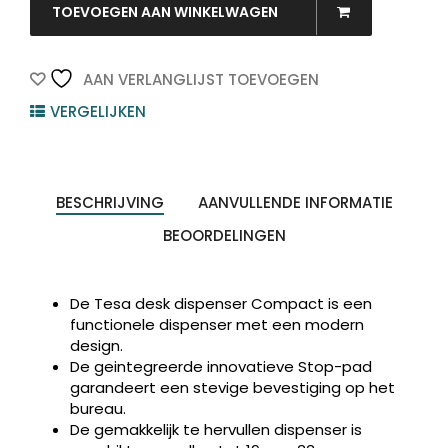
-
TOEVOEGEN AAN WINKELWAGEN
TESA
Plakbandhouder
incl.
AAN VERLANGLIJST TOEVOEGEN
Tape
VERGELIJKEN
Easy
Cut
19mmx33m
Zwart
Producten
1st
ZOEKEN
zoeken
BESCHRIJVING
AANVULLENDE INFORMATIE
quantity
BEOORDELINGEN
De Tesa desk dispenser Compact is een
functionele dispenser met een modern
design.
De geintegreerde innovatieve Stop-pad
garandeert een stevige bevestiging op het
bureau.
De gemakkelijk te hervullen dispenser is