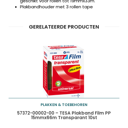
geschikt voor rollen tot 19mmx33m.
Plakbandhouder met 3 rollen tape
GERELATEERDE PRODUCTEN
PLAKKEN & TOEBEHOREN
Toevoegen aan
57372-00002-00 – TESA Plakband Film PP
15mmx66m Transparant 10st
winkelwagen