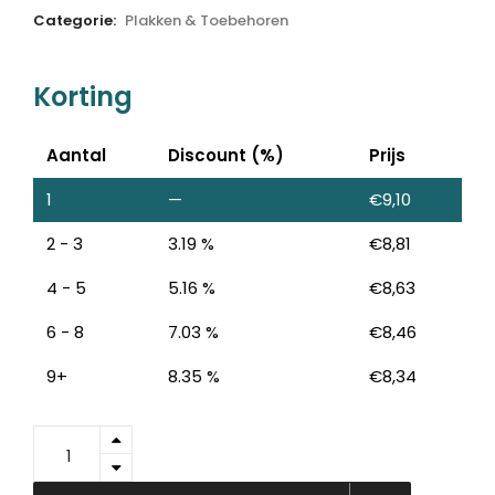
Categorie:
Plakken & Toebehoren
Korting
Aantal
Discount (%)
Prijs
1
—
€
9,10
2 - 3
3.19 %
€
8,81
4 - 5
5.16 %
€
8,63
6 - 8
7.03 %
€
8,46
9+
8.35 %
€
8,34
53832-
00000-
00