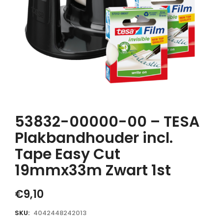
53832-00000-00 – TESA
Plakbandhouder incl.
Tape Easy Cut
19mmx33m Zwart 1st
€
9,10
SKU:
4042448242013