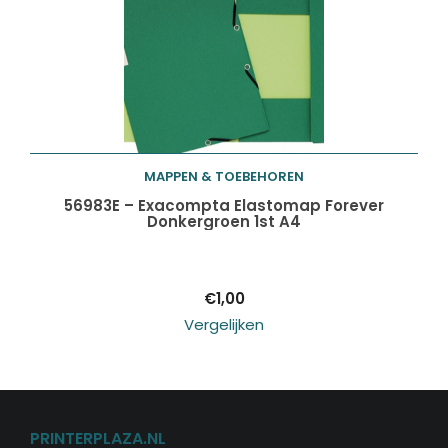
MAPPEN & TOEBEHOREN
Toevoegen aan
56983E – Exacompta Elastomap Forever
Donkergroen 1st A4
winkelwagen
€
1,00
Vergelijken
PRINTERPLAZA.NL