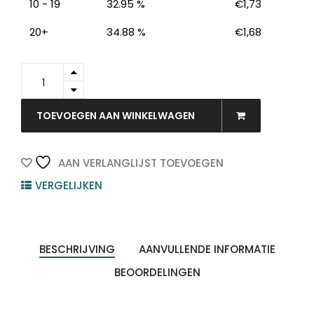
10 - 19
32.95 %
€
1,73
20+
34.88 %
€
1,68
54195E
-
Exacompta
Ringband
TOEVOEGEN AAN WINKELWAGEN
2-
Rings
20mm
AAN VERLANGLIJST TOEVOEGEN
Rood
VERGELIJKEN
1st
A4
quantity
BESCHRIJVING
AANVULLENDE INFORMATIE
BEOORDELINGEN