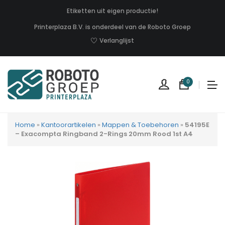
Etiketten uit eigen productie!
Printerplaza B.V. is onderdeel van de Roboto Groep
Verlanglijst
0
Home
»
Kantoorartikelen
»
Mappen & Toebehoren
»
54195E
– Exacompta Ringband 2-Rings 20mm Rood 1st A4
Geen
produc
in
uw
winkel