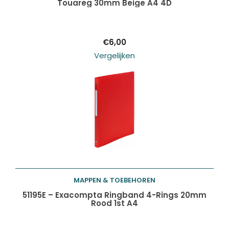
Touareg 30mm Beige A4 4D
winkelwagen
€
6,00
Vergelijken
MAPPEN & TOEBEHOREN
Toevoegen aan
51195E – Exacompta Ringband 4-Rings 20mm
Rood 1st A4
winkelwagen