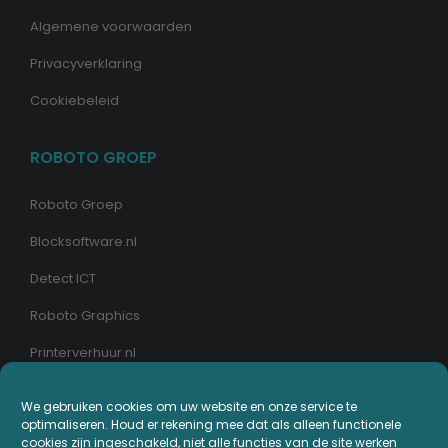
Algemene voorwaarden
Privacyverklaring
Cookiebeleid
ROBOTO GROEP
Roboto Groep
Blocksoftware.nl
Detect ICT
Roboto Graphics
Printerverhuur.nl
MIJN PRINTERPLAZA.NL
We gebruiken cookies om uw website en onze service te
optimaliseren. Houd er rekening mee dat als alleen functionele
cookies zijn ingeschakeld, niet alle functies van de site werken