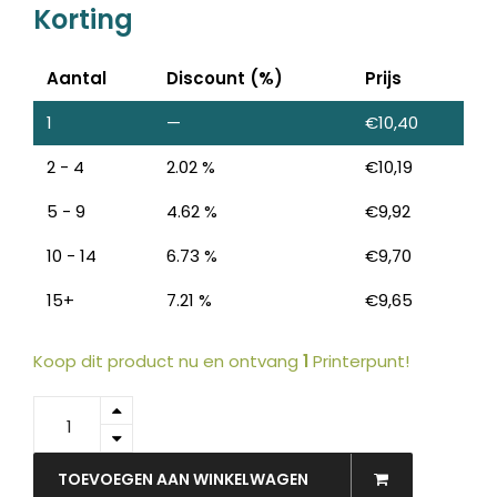
Korting
Aantal
Discount (%)
Prijs
1
—
€
10,40
2 - 4
2.02 %
€
10,19
5 - 9
4.62 %
€
9,92
10 - 14
6.73 %
€
9,70
15+
7.21 %
€
9,65
Koop dit product nu en ontvang
1
Printerpunt!
55834E
-
Exacompta
Sorteermap
TOEVOEGEN AAN WINKELWAGEN