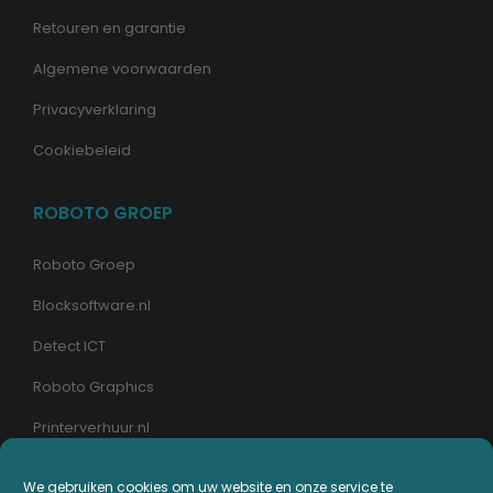
Retouren en garantie
Algemene voorwaarden
Privacyverklaring
Cookiebeleid
ROBOTO GROEP
Roboto Groep
Blocksoftware.nl
Detect ICT
Roboto Graphics
Printerverhuur.nl
MIJN PRINTERPLAZA.NL
We gebruiken cookies om uw website en onze service te