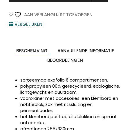
Exafolio
Zwart
1st
AAN VERLANGLIJST TOEVOEGEN
255x335mm
VERGELIJKEN
quantity
BESCHRIJVING
AANVULLENDE INFORMATIE
BEOORDELINGEN
sorteermap exafolio 6 compartimenten.
polypropyleen 80% gerecycleerd, ecologische,
lichtgewicht en duurzaam.
voorordner met accesoires: een klembord en
notitieblok, zak met ritssluiting en
pennenhouder.
het klembord past op alle blokken en spiraal
notebooks.
afmetingen 255x330mm.