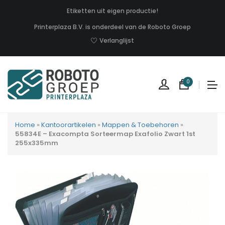
Etiketten uit eigen productie!
Printerplaza B.V. is onderdeel van de Roboto Groep
Verlanglijst
0
Home
»
Kantoorartikelen
»
Mappen & Toebehoren
»
55834E – Exacompta Sorteermap Exafolio Zwart 1st
255x335mm
Geen
produc
in
uw
winkel