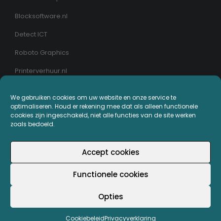
Blocksoftware.nl
Detect ICT
Roboto Graphics
Printerverhuur.nl
MIJN PRINTERPLAZA.NL
We gebruiken cookies om uw website en onze service te
optimaliseren. Houd er rekening mee dat als alleen functionele
cookies zijn ingeschakeld, niet alle functies van de site werken
Bestellingen
zoals bedoeld.
Mijn Printerpunten
Accept cookies
Retouren
Functionele cookies
Wachtwoord vergeten
Opties
Cookiebeleid
Privacyverklaring