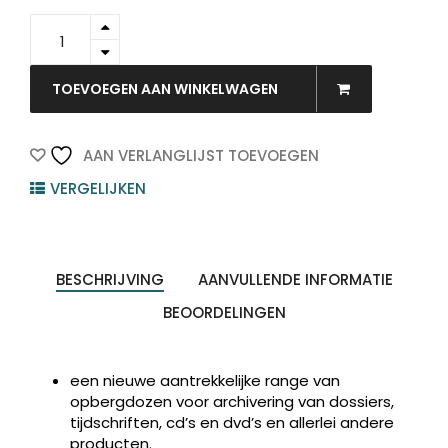
60580001
-
LEITZ
Archiefdoos
TOEVOEGEN AAN WINKELWAGEN
Click
&
Store
AAN VERLANGLIJST TOEVOEGEN
280x100x370mm
VERGELIJKEN
Wit
1st
quantity
BESCHRIJVING
AANVULLENDE INFORMATIE
BEOORDELINGEN
Producten
een nieuwe aantrekkelijke range van
ZOEKEN
zoeken
opbergdozen voor archivering van dossiers,
tijdschriften, cd’s en dvd’s en allerlei andere
producten.