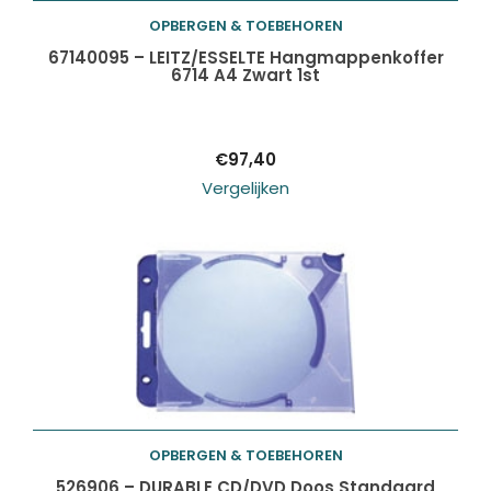
OPBERGEN & TOEBEHOREN
Toevoegen aan
67140095 – LEITZ/ESSELTE Hangmappenkoffer
6714 A4 Zwart 1st
winkelwagen
€
97,40
Vergelijken
OPBERGEN & TOEBEHOREN
Toevoegen aan
526906 – DURABLE CD/DVD Doos Standaard