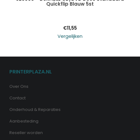
Quickflip Blauw 5st
winkelwagen
€
11,55
Vergelijken
PRINTERPLAZA.NL
Over Ons
Contact
Onderhoud & Reparaties
Aanbesteding
Reseller worden