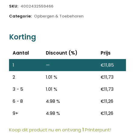
SKU:
4002432559466
Categorie:
Opbergen & Toebehoren
Korting
Aantal
Discount (%)
Prijs
1
—
€
11,85
2
1.01 %
€
11,73
3 - 5
1.01 %
€
11,73
6 - 8
4.98 %
€
11,26
9+
4.98 %
€
11,26
Koop dit product nu en ontvang
1
Printerpunt!