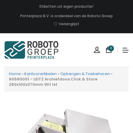
Etiketten uit eigen productie!
Printerplaza B.V. is onderdeel van de Roboto Groep
Verlanglijst
0
Home
»
Kantoorartikelen
»
Opbergen & Toebehoren
»
60580001 – LEITZ Archiefdoos Click & Store
280x100x370mm Wit 1st
Geen
produc
in
uw
winkel