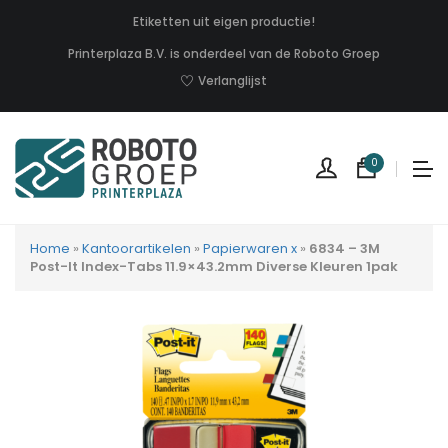
Etiketten uit eigen productie!
Printerplaza B.V. is onderdeel van de Roboto Groep
Verlanglijst
0
Home
»
Kantoorartikelen
»
Papierwaren x
»
6834 – 3M
Post-It Index-Tabs 11.9×43.2mm Diverse Kleuren 1pak
Geen
produc
in
uw
winkel