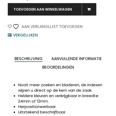
3M
Post-
TOEVOEGEN AAN WINKELWAGEN
It
Index-
Tabs
AAN VERLANGLIJST TOEVOEGEN
11.9x43.2mm
VERGELIJKEN
Diverse
Kleuren
1pak
quantity
BESCHRIJVING
AANVULLENDE INFORMATIE
BEOORDELINGEN
Nooit meer zoeken en bladeren, de indexen
wijzen u direct op de kern van de zaak.
Heldere kleuren en verkrijgbaar in breedte
24mm of 12mm.
Producten
ZOEKEN
zoeken
Herpositioneerbaar.
Uitstekend beschrijfbaar.