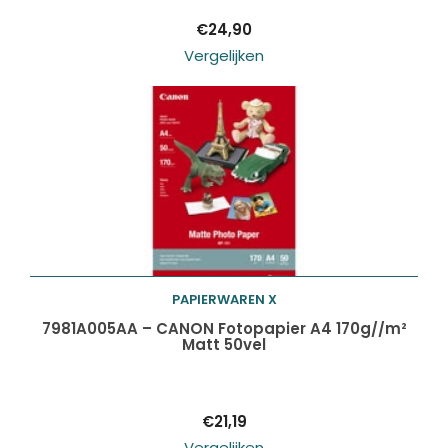
€
24,90
Vergelijken
PAPIERWAREN X
Toevoegen aan
7981A005AA – CANON Fotopapier A4 170g//m²
Matt 50vel
winkelwagen
€
21,19
Vergelijken