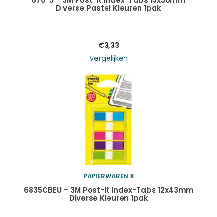
670-5 – 3M Post-It Index-Tabs 15x50mm
Diverse Pastel Kleuren 1pak
winkelwagen
€
3,33
Vergelijken
PAPIERWAREN X
Toevoegen aan
6835CBEU – 3M Post-It Index-Tabs 12x43mm
Diverse Kleuren 1pak
winkelwagen