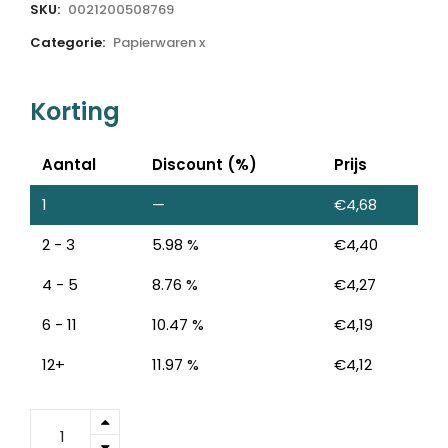
SKU:
0021200508769
Categorie:
Papierwaren x
Korting
Aantal
Discount (%)
Prijs
1
—
€
4,68
2 - 3
5.98 %
€
4,40
4 - 5
8.76 %
€
4,27
6 - 11
10.47 %
€
4,19
12+
11.97 %
€
4,12
6834
-